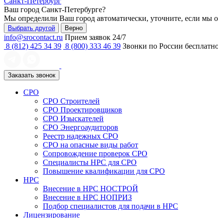
Санкт-Петербург
Ваш город
Санкт-Петербурге
?
Мы определили Ваш город автоматически, уточните, если мы 
Выбрать другой
Верно
info@srocontact.ru
Прием заявок 24/7
8 (812) 425 34 39
8 (800) 333 46 39
Звонки по России бесплатн
Заказать звонок
СРО
СРО Строителей
СРО Проектировщиков
СРО Изыскателей
СРО Энергоаудиторов
Реестр надежных СРО
СРО на опасные виды работ
Сопровождение проверок СРО
Специалисты НРС для СРО
Повышение квалификации для СРО
НРС
Внесение в НРС НОСТРОЙ
Внесение в НРС НОПРИЗ
Подбор специалистов для подачи в НРС
Лицензирование