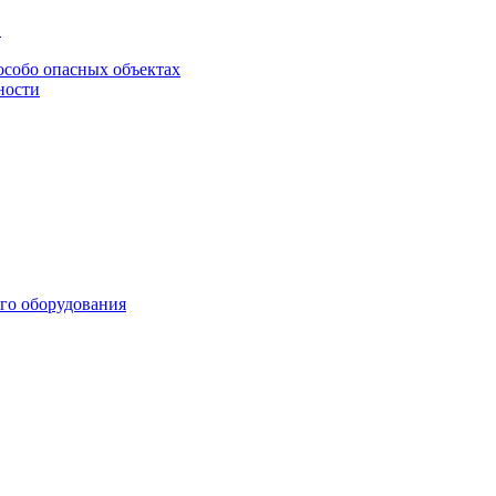
в
особо опасных объектах
ности
го оборудования