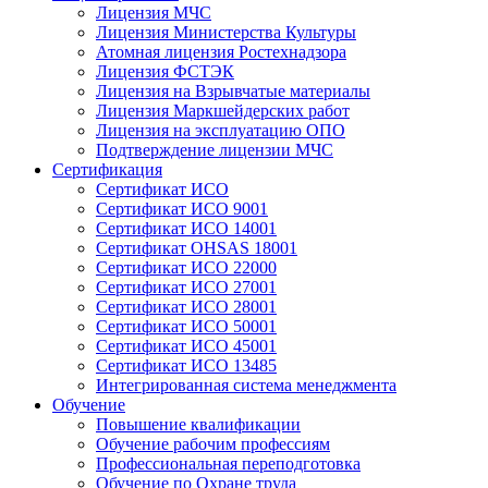
Лицензия МЧС
Лицензия Министерства Культуры
Атомная лицензия Ростехнадзора
Лицензия ФСТЭК
Лицензия на Взрывчатые материалы
Лицензия Маркшейдерских работ
Лицензия на эксплуатацию ОПО
Подтверждение лицензии МЧС
Сертификация
Сертификат ИСО
Сертификат ИСО 9001
Сертификат ИСО 14001
Сертификат OHSAS 18001
Сертификат ИСО 22000
Сертификат ИСО 27001
Сертификат ИСО 28001
Сертификат ИСО 50001
Сертификат ИСО 45001
Сертификат ИСО 13485
Интегрированная система менеджмента
Обучение
Повышение квалификации
Обучение рабочим профессиям
Профессиональная переподготовка
Обучение по Охране труда