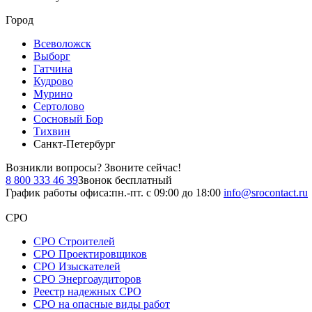
Город
Всеволожск
Выборг
Гатчина
Кудрово
Мурино
Сертолово
Сосновый Бор
Тихвин
Санкт-Петербург
Возникли вопросы?
Звоните сейчас!
8 800 333 46 39
Звонок бесплатный
График работы офиса:
пн.-пт. с 09:00 до 18:00
info@srocontact.ru
СРО
СРО Строителей
СРО Проектировщиков
СРО Изыскателей
СРО Энергоаудиторов
Реестр надежных СРО
СРО на опасные виды работ