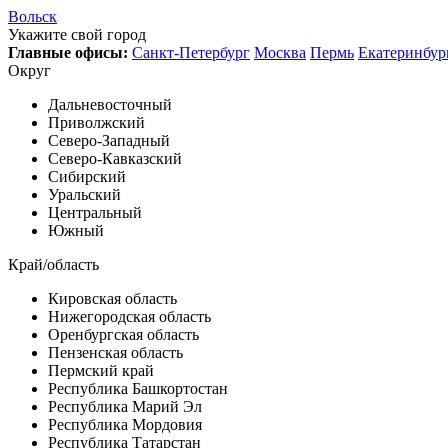
Вольск
Укажите свой город
Главные офисы:
Санкт-Петербург
Москва
Пермь
Екатеринбур
Округ
Дальневосточный
Приволжский
Северо-Западный
Северо-Кавказский
Сибирский
Уральский
Центральный
Южный
Край/область
Кировская область
Нижегородская область
Оренбургская область
Пензенская область
Пермский край
Республика Башкортостан
Республика Марий Эл
Республика Мордовия
Республика Татарстан