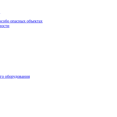
в
особо опасных объектах
ности
го оборудования