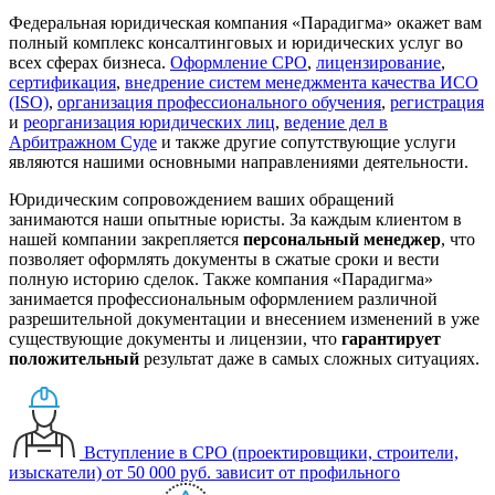
Федеральная юридическая компания «Парадигма» окажет вам
полный комплекс консалтинговых и юридических услуг во
всех сферах бизнеса.
Оформление СРО
,
лицензирование
,
сертификация
,
внедрение систем менеджмента качества ИСО
(ISO)
,
организация профессионального обучения
,
регистрация
и
реорганизация юридических лиц
,
ведение дел в
Арбитражном Суде
и также другие сопутствующие услуги
являются нашими основными направлениями деятельности.
Юридическим сопровождением ваших обращений
занимаются наши опытные юристы. За каждым клиентом в
нашей компании закрепляется
персональный менеджер
, что
позволяет оформлять документы в сжатые сроки и вести
полную историю сделок. Также компания «Парадигма»
занимается профессиональным оформлением различной
разрешительной документации и внесением изменений в уже
существующие документы и лицензии, что
гарантирует
положительный
результат даже в самых сложных ситуациях.
Вступление в СРО (проектировщики, строители,
изыскатели)
от 50 000 руб.
зависит от профильного