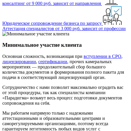
консалтинг
от 9 000 руб.
зависит от направления
Юридическое сопровождение бизнеса
по запросу
Аттестация специалистов
от 3 000 руб.
зависит от профессии
Минимальное участие клиента
Основная сложность, возникающая при
вступлении в СРО
,
лицензировании
,
сертификации
, прочих камеральных
мероприятиях —
продолжительный сбор большого
количества документов и формирования полного пакета
для
подачи в соответствующий лицензирующий орган.
Сотрудничество с нами позволит
максимально оградить вас
от этой процедуры
, так как специалисты компании
«Парадигма» возьмут весь процесс подготовки документов
сопровождения на себя.
Мы работаем напрямую только с надежными
аттестационными и образовательными центрами и
саморегулируемыми организациями, поэтому всегда
гарантируем
легитимность любых видов услуг с