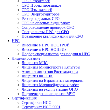
СРО Строителей
СРО Проектировщиков
СРО Изыскателей
СРО Энергоаудиторов
Реестр надежных СРО
СРО на опасные виды работ
Сопровождение проверок СРО
Специалисты НРС для СРО
Повышение квалификации для СРО
НРС
Внесение в НРС НОСТРОЙ
Внесение в НРС НОПРИЗ
Подбор специалистов для подачи в НРС
Лицензирование
Лицензия МЧС
Лицензия Министерства Культуры
Атомная лицензия Ростехнадзора
Лицензия ФСТЭК
Лицензия на Взрывчатые материалы
Лицензия Маркшейдерских работ
Лицензия на эксплуатацию ОПО
Подтверждение лицензии МЧС
Сертификация
Сертификат ИСО
Сертификат ИСО 9001