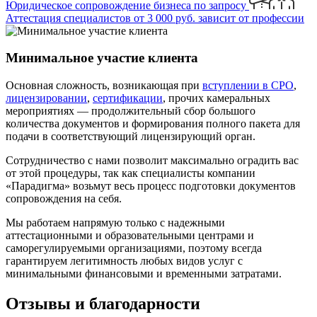
Юридическое сопровождение бизнеса
по запросу
Аттестация специалистов
от 3 000 руб.
зависит от профессии
Минимальное участие клиента
Основная сложность, возникающая при
вступлении в СРО
,
лицензировании
,
сертификации
, прочих камеральных
мероприятиях —
продолжительный сбор большого
количества документов и формирования полного пакета
для
подачи в соответствующий лицензирующий орган.
Сотрудничество с нами позволит
максимально оградить вас
от этой процедуры
, так как специалисты компании
«Парадигма» возьмут весь процесс подготовки документов
сопровождения на себя.
Мы работаем напрямую только с надежными
аттестационными и образовательными центрами и
саморегулируемыми организациями, поэтому всегда
гарантируем
легитимность любых видов услуг с
минимальными финансовыми и временными затратами
.
Отзывы и благодарности