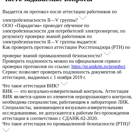
Выдается ли протокол после аттестации работников по
электробезопасности II—V группы?
ООО «Парадигма» проводит обучение по
электробезопасности для потребителей электроэнергии, по
результату проверки знаний работников по
электробезопасности II—V группы выдается:
Как проверить протокол аттестации Росстехнадзора (РТН) по
проверке знаний промышленной безопасности?
Проверить подлинность можно на официальном сервисе
проверки протоколов по ссылке:
https://qr.umkrtn.ru/prombez
Cервис позволяет проверить подлинность документов об
аттестации, выданных с 1 ноября 2019 г.
Что такое аттестация ВИК?
ВИК — это визуально-измерительный контроль. Аттестация
ВИК является одним из элементов неразрушающего контроля,
необходима специалистам, работающим в лаборатории ЛНК.
Специалисты, занимающиеся визуально-измерительными
исследованиями, не допускаются к работам без прохождения
аттестации в соответствии с СДАНК-02-2020.
Что такое аттестация по промышленной безопасности (РТН)?