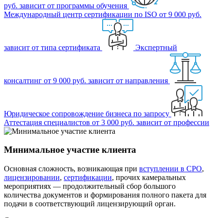
руб.
зависит от программы обучения
Международный центр сертификации по ISO
от 9 000 руб.
зависит от типа сертификата
Экспертный
консалтинг
от 9 000 руб.
зависит от направления
Юридическое сопровождение бизнеса
по запросу
Аттестация специалистов
от 3 000 руб.
зависит от профессии
Минимальное участие клиента
Основная сложность, возникающая при
вступлении в СРО
,
лицензировании
,
сертификации
, прочих камеральных
мероприятиях —
продолжительный сбор большого
количества документов и формирования полного пакета
для
подачи в соответствующий лицензирующий орган.