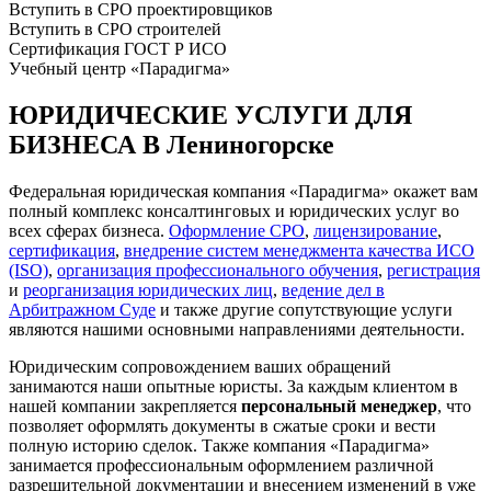
Вступить в СРО проектировщиков
Вступить в СРО строителей
Сертификация ГОСТ Р ИСО
Учебный центр «Парадигма»
ЮРИДИЧЕСКИЕ УСЛУГИ ДЛЯ
БИЗНЕСА В Лениногорске
Федеральная юридическая компания «Парадигма» окажет вам
полный комплекс консалтинговых и юридических услуг во
всех сферах бизнеса.
Оформление СРО
,
лицензирование
,
сертификация
,
внедрение систем менеджмента качества ИСО
(ISO)
,
организация профессионального обучения
,
регистрация
и
реорганизация юридических лиц
,
ведение дел в
Арбитражном Суде
и также другие сопутствующие услуги
являются нашими основными направлениями деятельности.
Юридическим сопровождением ваших обращений
занимаются наши опытные юристы. За каждым клиентом в
нашей компании закрепляется
персональный менеджер
, что
позволяет оформлять документы в сжатые сроки и вести
полную историю сделок. Также компания «Парадигма»
занимается профессиональным оформлением различной
разрешительной документации и внесением изменений в уже