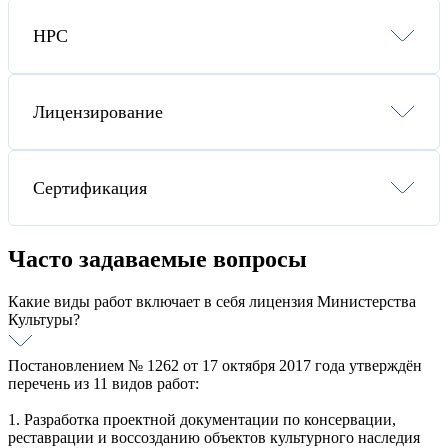
СРО Строителей
СРО Проектировщиков
НРС
СРО Изыскателей
СРО Энергоаудиторов
СРО на опасные виды работ
Внесение в НРС НОСТРОЙ
Сопровождение проверок СРО
Внесение в НРС НОПРИЗ
Специалисты НРС для СРО
Лицензирование
Подбор специалистов для подачи в НРС
Повышение квалификации для СРО
Лицензия МЧС
Лицензия Министерства Культуры
Сертификация
Атомная лицензия Ростехнадзора
Лицензия ФСТЭК
Лицензия на Взрывчатые материалы
Сертификация ИСО
Лицензия Маркшейдерских работ
Сертификат ISO 9001
Часто задаваемые вопросы
Лицензия на эксплуатацию ОПО
Сертификат ISO 14001
Сертификат OHSAS 18001
Какие виды работ включает в себя лицензия Министерства
Сертификат ISO 22000
Сертификат ISO 27001
Культуры?
Сертификат ISO 28001
Сертификат ISO 50001
Постановлением № 1262 от 17 октября 2017 года утверждён
Сертификат ISO 45001
перечень из 11 видов работ:
Сертификат ISO 13485
Интегрированная система менеджмента
1. Разработка проектной документации по консервации,
реставрации и воссозданию объектов культурного наследия