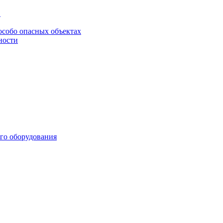
в
особо опасных объектах
ности
го оборудования