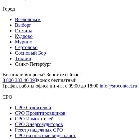
Город
Всеволожск
Выборг
Гатчина
Кудрово
Мурино
Сертолово
Сосновый Бор
Тихвин
Санкт-Петербург
Возникли вопросы?
Звоните сейчас!
8 800 333 46 39
Звонок бесплатный
График работы офиса:
пн.-пт. с 09:00 до 18:00
info@srocontact.ru
СРО
СРО Строителей
СРО Проектировщиков
СРО Изыскателей
СРО Энергоаудиторов
Реестр надежных СРО
СРО на опасные виды работ