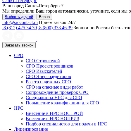
Санкт-Петербург
Ваш город
Санкт-Петербурге
?
Мы определили Ваш город автоматически, уточните, если мы 
Выбрать другой
Верно
info@srocontact.ru
Прием заявок 24/7
8 (812) 425 34 39
8 (800) 333 46 39
Звонки по России бесплатн
Заказать звонок
СРО
СРО Строителей
СРО Проектировщиков
СРО Изыскателей
СРО Энергоаудиторов
Реестр надежных СРО
СРО на опасные виды работ
Сопровождение проверок СРО
Специалисты НРС для СРО
Повышение квалификации для СРО
НРС
Внесение в НРС НОСТРОЙ
Внесение в НРС НОПРИЗ
Подбор специалистов для подачи в НРС
Лицензирование