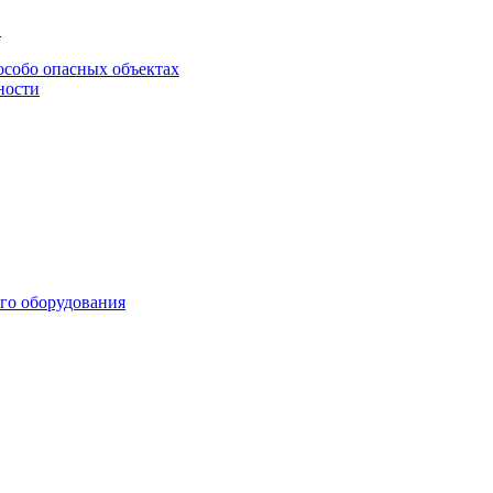
в
особо опасных объектах
ности
го оборудования