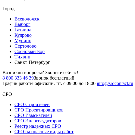
Город
Всеволожск
Выборг
Гатчина
Кудрово
Мурино
Сертолово
Сосновый Бор
Тихвин
Санкт-Петербург
Возникли вопросы?
Звоните сейчас!
8 800 333 46 39
Звонок бесплатный
График работы офиса:
пн.-пт. с 09:00 до 18:00
info@srocontact.ru
СРО
СРО Строителей
СРО Проектировщиков
СРО Изыскателей
СРО Энергоаудиторов
Реестр надежных СРО
СРО на опасные виды работ