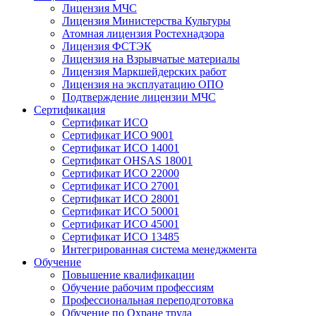
Лицензия МЧС
Лицензия Министерства Культуры
Атомная лицензия Ростехнадзора
Лицензия ФСТЭК
Лицензия на Взрывчатые материалы
Лицензия Маркшейдерских работ
Лицензия на эксплуатацию ОПО
Подтверждение лицензии МЧС
Сертификация
Сертификат ИСО
Сертификат ИСО 9001
Сертификат ИСО 14001
Сертификат OHSAS 18001
Сертификат ИСО 22000
Сертификат ИСО 27001
Сертификат ИСО 28001
Сертификат ИСО 50001
Сертификат ИСО 45001
Сертификат ИСО 13485
Интегрированная система менеджмента
Обучение
Повышение квалификации
Обучение рабочим профессиям
Профессиональная переподготовка
Обучение по Охране труда