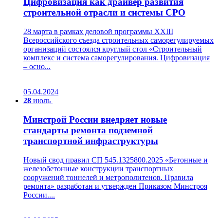
Цифровизация как драйвер развития
строительной отрасли и системы СРО
28 марта в рамках деловой программы XXIII
Всероссийского съезда строительных саморегулируемых
организаций состоялся круглый стол «Строительный
комплекс и система саморегулирования. Цифровизация
– осно...
05.04.2024
28
июль
Минстрой России внедряет новые
стандарты ремонта подземной
транспортной инфраструктуры
Новый свод правил СП 545.1325800.2025 «Бетонные и
железобетонные конструкции транспортных
сооружений тоннелей и метрополитенов. Правила
ремонта» разработан и утвержден Приказом Минстроя
России....