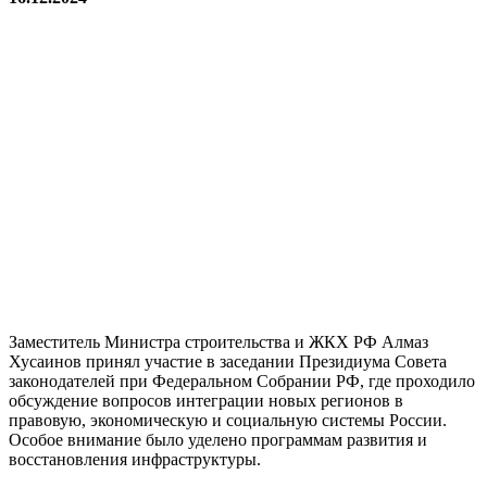
При участии Минстроя
России в ходе заседания
Президиума Совета
законодателей рассмотрены
вопросы интеграции новых
регионов РФ
Заместитель Министра строительства и ЖКХ РФ Алмаз
Хусаинов принял участие в заседании Президиума Совета
законодателей при Федеральном Собрании РФ, где проходило
обсуждение вопросов интеграции новых регионов в
правовую, экономическую и социальную системы России.
Особое внимание было уделено программам развития и
восстановления инфраструктуры.