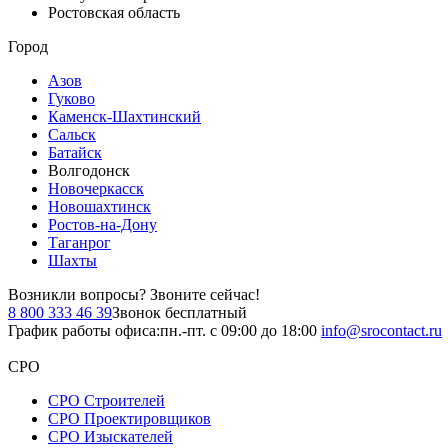
Ростовская область
Город
Азов
Гуково
Каменск-Шахтинский
Сальск
Батайск
Волгодонск
Новочеркасск
Новошахтинск
Ростов-на-Дону
Таганрог
Шахты
Возникли вопросы?
Звоните сейчас!
8 800 333 46 39
Звонок бесплатный
График работы офиса:
пн.-пт. с 09:00 до 18:00
info@srocontact.ru
СРО
СРО Строителей
СРО Проектировщиков
СРО Изыскателей