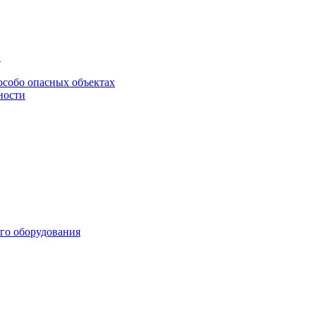
в
особо опасных объектах
ности
го оборудования