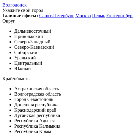
Волгодонск
Укажите свой город
Главные офисы:
Санкт-Петербург
Москва
Пермь
Екатеринбур
Округ
Дальневосточный
Приволжский
Северо-Западный
Северо-Кавказский
Сибирский
Уральский
Центральный
Южный
Край/область
Астраханская область
Волгоградская область
Город Севастополь
Донецкая республика
Краснодарский край
Луганская республика
Республика Адыгея
Республика Калмыкия
Республика Крым