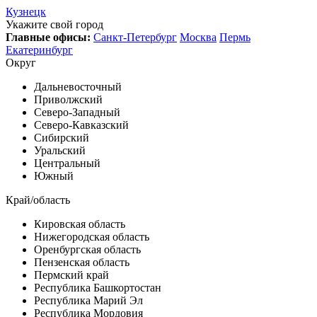
Кузнецк
Укажите свой город
Главные офисы:
Санкт-Петербург
Москва
Пермь
Екатеринбург
Округ
Дальневосточный
Приволжский
Северо-Западный
Северо-Кавказский
Сибирский
Уральский
Центральный
Южный
Край/область
Кировская область
Нижегородская область
Оренбургская область
Пензенская область
Пермский край
Республика Башкортостан
Республика Марий Эл
Республика Мордовия