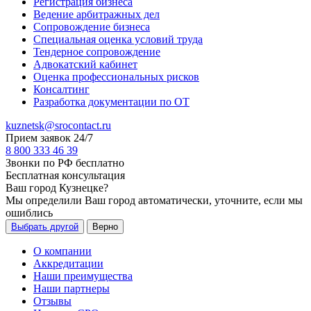
Регистрация бизнеса
Ведение арбитражных дел
Сопровождение бизнеса
Специальная оценка условий труда
Тендерное сопровождение
Адвокатский кабинет
Оценка профессиональных рисков
Консалтинг
Разработка документации по ОТ
kuznetsk@srocontact.ru
Прием заявок 24/7
8 800 333 46 39
Звонки по РФ бесплатно
Бесплатная консультация
Ваш город
Кузнецке
?
Мы определили Ваш город автоматически, уточните, если мы
ошиблись
Выбрать другой
Верно
О компании
Аккредитации
Наши преимущества
Наши партнеры
Отзывы