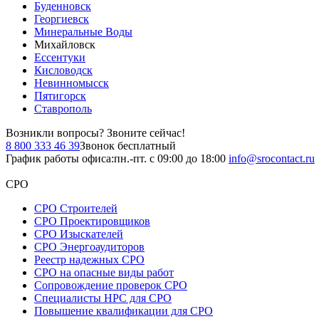
Буденновск
Георгиевск
Минеральные Воды
Михайловск
Ессентуки
Кисловодск
Невинномысск
Пятигорск
Ставрополь
Возникли вопросы?
Звоните сейчас!
8 800 333 46 39
Звонок бесплатный
График работы офиса:
пн.-пт. с 09:00 до 18:00
info@srocontact.ru
СРО
СРО Строителей
СРО Проектировщиков
СРО Изыскателей
СРО Энергоаудиторов
Реестр надежных СРО
СРО на опасные виды работ
Сопровождение проверок СРО
Специалисты НРС для СРО
Повышение квалификации для СРО