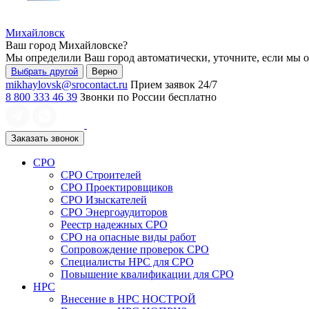
Михайловск
Ваш город
Михайловске
?
Мы определили Ваш город автоматически, уточните, если мы 
Выбрать другой
Верно
mikhaylovsk@srocontact.ru
Прием заявок 24/7
8 800 333 46 39
Звонки по России бесплатно
Заказать звонок
СРО
СРО Строителей
СРО Проектировщиков
СРО Изыскателей
СРО Энергоаудиторов
Реестр надежных СРО
СРО на опасные виды работ
Сопровождение проверок СРО
Специалисты НРС для СРО
Повышение квалификации для СРО
НРС
Внесение в НРС НОСТРОЙ