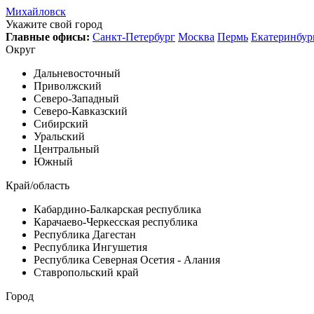
Михайловск
Укажите свой город
Главные офисы:
Санкт-Петербург
Москва
Пермь
Екатеринбур
Округ
Дальневосточный
Приволжский
Северо-Западный
Северо-Кавказский
Сибирский
Уральский
Центральный
Южный
Край/область
Кабардино-Балкарская республика
Карачаево-Черкесская республика
Республика Дагестан
Республика Ингушетия
Республика Северная Осетия - Алания
Ставропольский край
Город