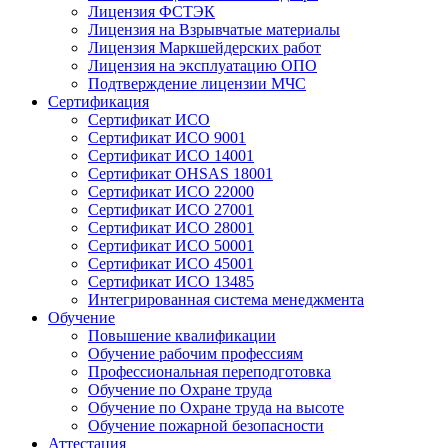
Лицензия ФСТЭК
Лицензия на Взрывчатые материалы
Лицензия Маркшейдерских работ
Лицензия на эксплуатацию ОПО
Подтверждение лицензии МЧС
Сертификация
Сертификат ИСО
Сертификат ИСО 9001
Сертификат ИСО 14001
Сертификат OHSAS 18001
Сертификат ИСО 22000
Сертификат ИСО 27001
Сертификат ИСО 28001
Сертификат ИСО 50001
Сертификат ИСО 45001
Сертификат ИСО 13485
Интегрированная система менеджмента
Обучение
Повышение квалификации
Обучение рабочим профессиям
Профессиональная переподготовка
Обучение по Охране труда
Обучение по Охране труда на высоте
Обучение пожарной безопасности
Аттестация