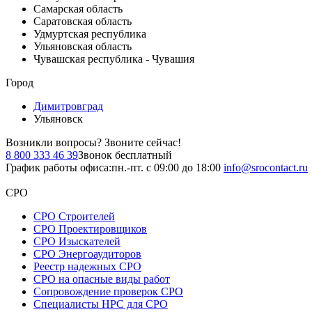
Самарская область
Саратовская область
Удмуртская республика
Ульяновская область
Чувашская республика - Чувашия
Город
Димитровград
Ульяновск
Возникли вопросы?
Звоните сейчас!
8 800 333 46 39
Звонок бесплатный
График работы офиса:
пн.-пт. с 09:00 до 18:00
info@srocontact.ru
СРО
СРО Строителей
СРО Проектировщиков
СРО Изыскателей
СРО Энергоаудиторов
Реестр надежных СРО
СРО на опасные виды работ
Сопровождение проверок СРО
Специалисты НРС для СРО