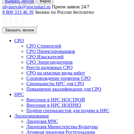
Выбрать другой
Верно
ulyanovsk@srocontact.ru
Прием заявок 24/7
8 800 333 46 39
Звонки по России бесплатно
Заказать звонок
СРО
СРО Строителей
СРО Проектировщиков
СРО Изыскателей
СРО Энергоаудиторов
Реестр надежных СРО
СРО на опасные виды работ
Сопровождение проверок СРО
Специалисты НРС для СРО
Повышение квалификации для СРО
НРС
Внесение в НРС НОСТРОЙ
Внесение в НРС НОПРИЗ
Подбор специалистов для подачи в НРС
Лицензирование
Лицензия МЧС
Лицензия Министерства Культуры
Атомная лицензия Ростехнадзора