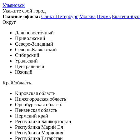
Ульяновск
Укажите свой город
Главные офисы:
Санкт-Петербург
Москва
Пермь
Екатеринбур
Округ
Дальневосточный
Приволжский
Северо-Западный
Северо-Кавказский
Сибирский
Уральский
Центральный
Южный
Край/область
Кировская область
Нижегородская область
Оренбургская область
Пензенская область
Пермский край
Республика Башкортостан
Республика Марий Эл
Республика Мордовия
Республика Татарстан