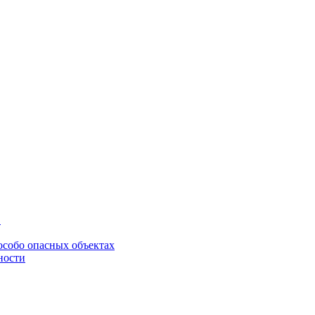
в
особо опасных объектах
ности