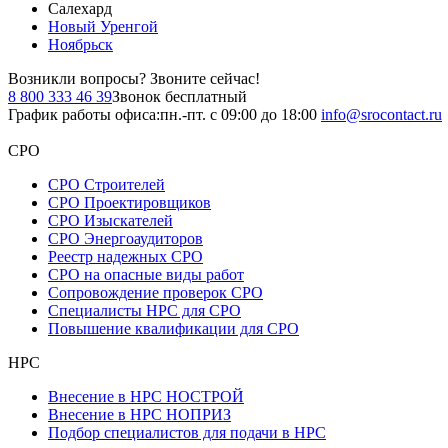
Салехард
Новый Уренгой
Ноябрьск
Возникли вопросы?
Звоните сейчас!
8 800 333 46 39
Звонок бесплатный
График работы офиса:
пн.-пт. с 09:00 до 18:00
info@srocontact.ru
СРО
СРО Строителей
СРО Проектировщиков
СРО Изыскателей
СРО Энергоаудиторов
Реестр надежных СРО
СРО на опасные виды работ
Сопровождение проверок СРО
Специалисты НРС для СРО
Повышение квалификации для СРО
НРС
Внесение в НРС НОСТРОЙ
Внесение в НРС НОПРИЗ
Подбор специалистов для подачи в НРС