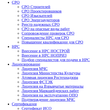
СРО
СРО Строителей
СРО Проектировщиков
СРО Изыскателей
СРО Энергоаудиторов
Реестр надежных СРО
СРО на опасные виды работ
Сопровождение проверок СРО
Специалисты НРС для СРО
Повышение квалификации для СРО
НРС
Внесение в НРС НОСТРОЙ
Внесение в НРС НОПРИЗ
Подбор специалистов для подачи в НРС
Лицензирование
Лицензия МЧС
Лицензия Министерства Культуры
Атомная лицензия Ростехнадзора
Лицензия ФСТЭК
Лицензия на Взрывчатые материалы
Лицензия Маркшейдерских работ
Лицензия на эксплуатацию ОПО
Подтверждение лицензии МЧС
Сертификация
Сертификат ИСО