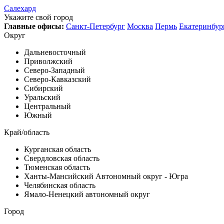
Салехард
Укажите свой город
Главные офисы:
Санкт-Петербург
Москва
Пермь
Екатеринбур
Округ
Дальневосточный
Приволжский
Северо-Западный
Северо-Кавказский
Сибирский
Уральский
Центральный
Южный
Край/область
Курганская область
Свердловская область
Тюменская область
Ханты-Мансийский Автономный округ - Югра
Челябинская область
Ямало-Ненецкий автономный округ
Город