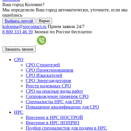
Ваш город
Коломне
?
Мы определили Ваш город автоматически, уточните, если мы
ошиблись
Выбрать другой
Верно
kolomna@srocontact.ru
Прием заявок 24/7
8 800 333 46 39
Звонки по России бесплатно
Заказать звонок
СРО
СРО Строителей
СРО Проектировщиков
СРО Изыскателей
СРО Энергоаудиторов
Реестр надежных СРО
СРО на опасные виды работ
Сопровождение проверок СРО
Специалисты НРС для СРО
Повышение квалификации для СРО
НРС
Внесение в НРС НОСТРОЙ
Внесение в НРС НОПРИЗ
Подбор специалистов для подачи в НРС