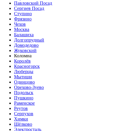
Павловский Посад
Сергиев Посад
Ступино
Фрязино
Чехов
Москва
Балашиха
Долгопрудный
Домодедово
Жуковский
Коломна
Королёв
Красногорск
Люберцы
Мытищи
Одинцово
Орехово-Зуево
Подольск
Пушкино
Раменское
Реутов
Серпухов
Химки
Щёлково
Электросталь