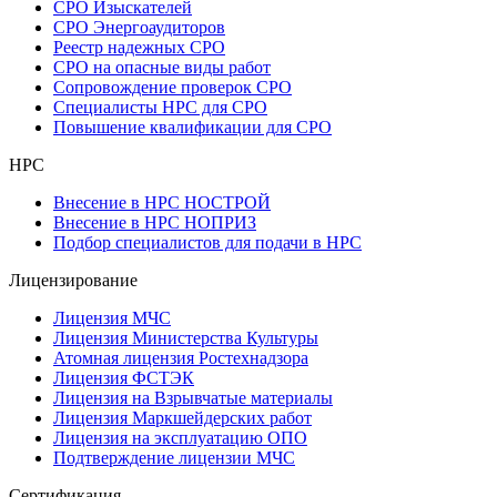
СРО Изыскателей
СРО Энергоаудиторов
Реестр надежных СРО
СРО на опасные виды работ
Сопровождение проверок СРО
Специалисты НРС для СРО
Повышение квалификации для СРО
НРС
Внесение в НРС НОСТРОЙ
Внесение в НРС НОПРИЗ
Подбор специалистов для подачи в НРС
Лицензирование
Лицензия МЧС
Лицензия Министерства Культуры
Атомная лицензия Ростехнадзора
Лицензия ФСТЭК
Лицензия на Взрывчатые материалы
Лицензия Маркшейдерских работ
Лицензия на эксплуатацию ОПО
Подтверждение лицензии МЧС
Сертификация