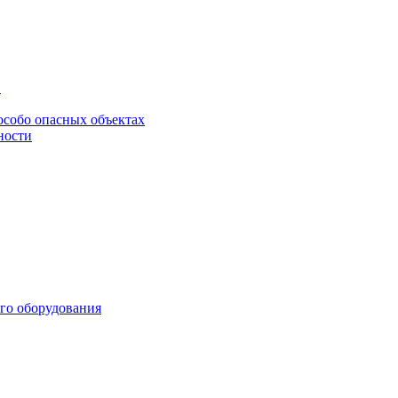
в
особо опасных объектах
ности
го оборудования