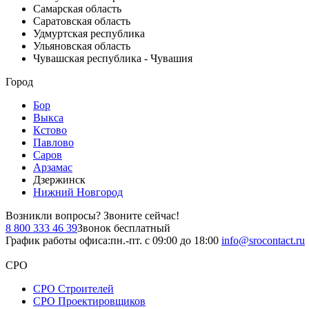
Самарская область
Саратовская область
Удмуртская республика
Ульяновская область
Чувашская республика - Чувашия
Город
Бор
Выкса
Кстово
Павлово
Саров
Арзамас
Дзержинск
Нижний Новгород
Возникли вопросы?
Звоните сейчас!
8 800 333 46 39
Звонок бесплатный
График работы офиса:
пн.-пт. с 09:00 до 18:00
info@srocontact.ru
СРО
СРО Строителей
СРО Проектировщиков