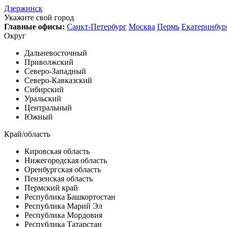
Дзержинск
Укажите свой город
Главные офисы:
Санкт-Петербург
Москва
Пермь
Екатеринбур
Округ
Дальневосточный
Приволжский
Северо-Западный
Северо-Кавказский
Сибирский
Уральский
Центральный
Южный
Край/область
Кировская область
Нижегородская область
Оренбургская область
Пензенская область
Пермский край
Республика Башкортостан
Республика Марий Эл
Республика Мордовия
Республика Татарстан