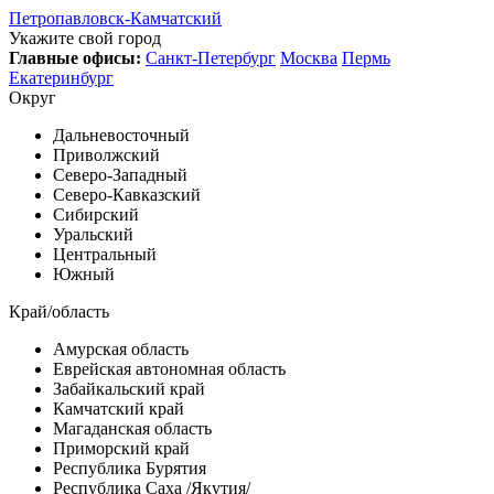
Петропавловск-Камчатский
Укажите свой город
Главные офисы:
Санкт-Петербург
Москва
Пермь
Екатеринбург
Округ
Дальневосточный
Приволжский
Северо-Западный
Северо-Кавказский
Сибирский
Уральский
Центральный
Южный
Край/область
Амурская область
Еврейская автономная область
Забайкальский край
Камчатский край
Магаданская область
Приморский край
Республика Бурятия
Республика Саха /Якутия/