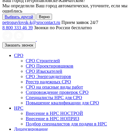
Ваш город
Петропавловске-Камчатском
?
Мы определили Ваш город автоматически, уточните, если мы
ошиблись
Выбрать другой
Верно
petropavlovsk-k@srocontact.ru
Прием заявок 24/7
8 800 333 46 39
Звонки по России бесплатно
Заказать звонок
СРО
СРО Строителей
СРО Проектировщиков
СРО Изыскателей
СРО Энергоаудиторов
Реестр надежных СРО
СРО на опасные виды работ
Сопровождение проверок СРО
Специалисты НРС для СРО
Повышение квалификации для СРО
НРС
Внесение в НРС НОСТРОЙ
Внесение в НРС НОПРИЗ
Подбор специалистов для подачи в НРС
Лицензирование