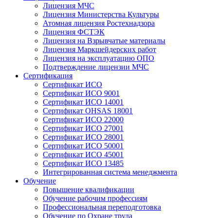
Лицензия МЧС
Лицензия Министерства Культуры
Атомная лицензия Ростехнадзора
Лицензия ФСТЭК
Лицензия на Взрывчатые материалы
Лицензия Маркшейдерских работ
Лицензия на эксплуатацию ОПО
Подтверждение лицензии МЧС
Сертификация
Сертификат ИСО
Сертификат ИСО 9001
Сертификат ИСО 14001
Сертификат OHSAS 18001
Сертификат ИСО 22000
Сертификат ИСО 27001
Сертификат ИСО 28001
Сертификат ИСО 50001
Сертификат ИСО 45001
Сертификат ИСО 13485
Интегрированная система менеджмента
Обучение
Повышение квалификации
Обучение рабочим профессиям
Профессиональная переподготовка
Обучение по Охране труда