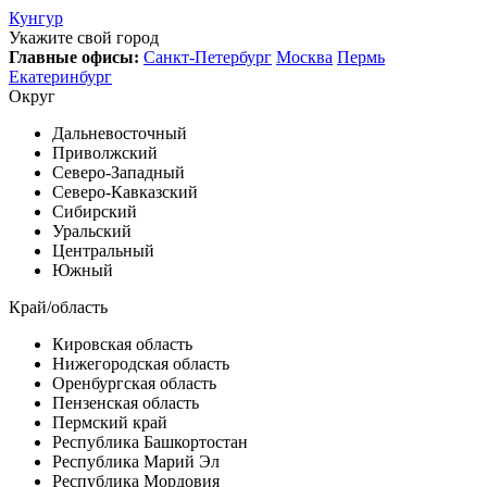
Кунгур
Укажите свой город
Главные офисы:
Санкт-Петербург
Москва
Пермь
Екатеринбург
Округ
Дальневосточный
Приволжский
Северо-Западный
Северо-Кавказский
Сибирский
Уральский
Центральный
Южный
Край/область
Кировская область
Нижегородская область
Оренбургская область
Пензенская область
Пермский край
Республика Башкортостан
Республика Марий Эл
Республика Мордовия