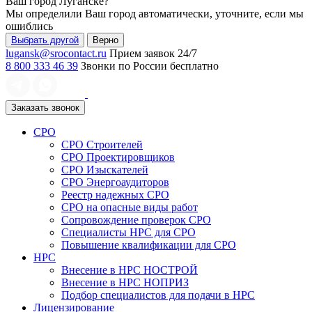
Ваш город
Луганске
?
Мы определили Ваш город автоматически, уточните, если мы
ошиблись
Выбрать другой
Верно
lugansk@srocontact.ru
Прием заявок 24/7
8 800 333 46 39
Звонки по России бесплатно
Заказать звонок
СРО
СРО Строителей
СРО Проектировщиков
СРО Изыскателей
СРО Энергоаудиторов
Реестр надежных СРО
СРО на опасные виды работ
Сопровождение проверок СРО
Специалисты НРС для СРО
Повышение квалификации для СРО
НРС
Внесение в НРС НОСТРОЙ
Внесение в НРС НОПРИЗ
Подбор специалистов для подачи в НРС
Лицензирование