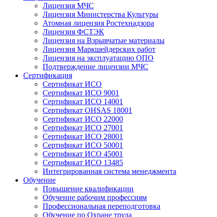
Лицензия МЧС
Лицензия Министерства Культуры
Атомная лицензия Ростехнадзора
Лицензия ФСТЭК
Лицензия на Взрывчатые материалы
Лицензия Маркшейдерских работ
Лицензия на эксплуатацию ОПО
Подтверждение лицензии МЧС
Сертификация
Сертификат ИСО
Сертификат ИСО 9001
Сертификат ИСО 14001
Сертификат OHSAS 18001
Сертификат ИСО 22000
Сертификат ИСО 27001
Сертификат ИСО 28001
Сертификат ИСО 50001
Сертификат ИСО 45001
Сертификат ИСО 13485
Интегрированная система менеджмента
Обучение
Повышение квалификации
Обучение рабочим профессиям
Профессиональная переподготовка
Обучение по Охране труда