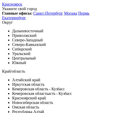
Красноярск
Укажите свой город
Главные офисы:
Санкт-Петербург
Москва
Пермь
Екатеринбург
Округ
Дальневосточный
Приволжский
Северо-Западный
Северо-Кавказский
Сибирский
Уральский
Центральный
Южный
Край/область
Алтайский край
Иркутская область
Кемеровская область - Кузбасс
Кемеровская областьасть - Кузбасс
Красноярский край
Новосибирская область
Омская область
Республика Алтай