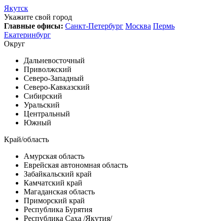
Якутск
Укажите свой город
Главные офисы:
Санкт-Петербург
Москва
Пермь
Екатеринбург
Округ
Дальневосточный
Приволжский
Северо-Западный
Северо-Кавказский
Сибирский
Уральский
Центральный
Южный
Край/область
Амурская область
Еврейская автономная область
Забайкальский край
Камчатский край
Магаданская область
Приморский край
Республика Бурятия
Республика Саха /Якутия/