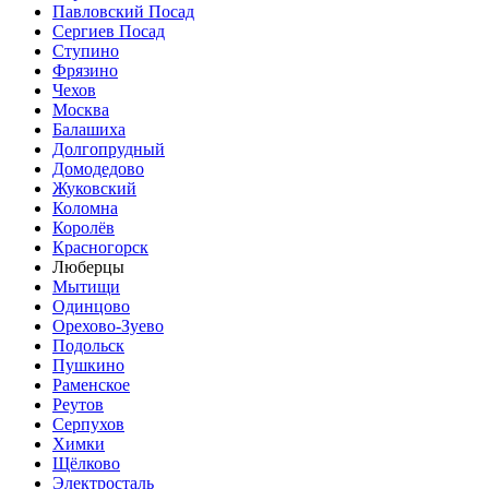
Павловский Посад
Сергиев Посад
Ступино
Фрязино
Чехов
Москва
Балашиха
Долгопрудный
Домодедово
Жуковский
Коломна
Королёв
Красногорск
Люберцы
Мытищи
Одинцово
Орехово-Зуево
Подольск
Пушкино
Раменское
Реутов
Серпухов
Химки
Щёлково
Электросталь