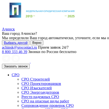
Ачинск
Ваш город
Ачинске
?
Мы определили Ваш город автоматически, уточните, если мы 
Выбрать другой
Верно
achinsk@srocontact.ru
Прием заявок 24/7
8 800 333 46 39
Звонки по России бесплатно
Заказать звонок
СРО
СРО Строителей
СРО Проектировщиков
СРО Изыскателей
СРО Энергоаудиторов
Реестр надежных СРО
СРО на опасные виды работ
Сопровождение проверок СРО