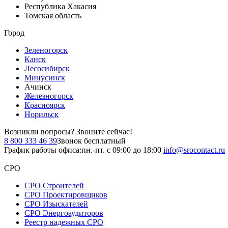
Республика Хакасия
Томская область
Город
Зеленогорск
Канск
Лесосибирск
Минусинск
Ачинск
Железногорск
Красноярск
Норильск
Возникли вопросы?
Звоните сейчас!
8 800 333 46 39
Звонок бесплатный
График работы офиса:
пн.-пт. с 09:00 до 18:00
info@srocontact.ru
СРО
СРО Строителей
СРО Проектировщиков
СРО Изыскателей
СРО Энергоаудиторов
Реестр надежных СРО