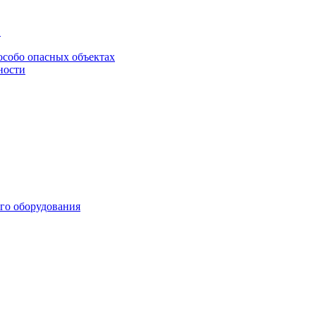
в
особо опасных объектах
ности
го оборудования