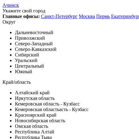
Ачинск
Укажите свой город
Главные офисы:
Санкт-Петербург
Москва
Пермь
Екатеринбур
Округ
Дальневосточный
Приволжский
Северо-Западный
Северо-Кавказский
Сибирский
Уральский
Центральный
Южный
Край/область
Алтайский край
Иркутская область
Кемеровская область - Кузбасс
Кемеровская областьасть - Кузбасс
Красноярский край
Новосибирская область
Омская область
Республика Алтай
Республика Тыва