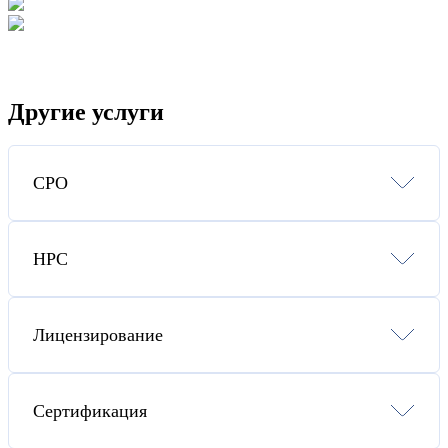
Другие услуги
СРО
СРО Строителей
СРО Проектировщиков
НРС
СРО Изыскателей
СРО Энергоаудиторов
СРО на опасные виды работ
Внесение в НРС НОСТРОЙ
Сопровождение проверок СРО
Внесение в НРС НОПРИЗ
Специалисты НРС для СРО
Лицензирование
Подбор специалистов для подачи в НРС
Повышение квалификации для СРО
Лицензия МЧС
Лицензия Министерства Культуры
Сертификация
Атомная лицензия Ростехнадзора
Лицензия ФСТЭК