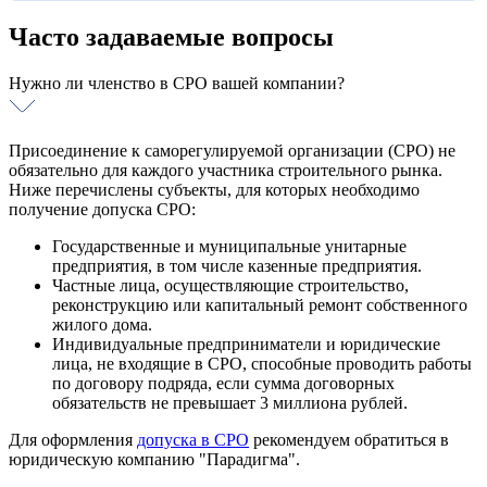
Лицензия на Взрывчатые материалы
Сертификация ИСО
Лицензия Маркшейдерских работ
Сертификат ISO 9001
Часто задаваемые вопросы
Лицензия на эксплуатацию ОПО
Сертификат ISO 14001
Сертификат OHSAS 18001
Нужно ли членство в СРО вашей компании?
Сертификат ISO 22000
Сертификат ISO 27001
Сертификат ISO 28001
Сертификат ISO 50001
Присоединение к саморегулируемой организации (СРО) не
Сертификат ISO 45001
обязательно для каждого участника строительного рынка.
Сертификат ISO 13485
Ниже перечислены субъекты, для которых необходимо
Интегрированная система менеджмента
получение допуска СРО:
Государственные и муниципальные унитарные
предприятия, в том числе казенные предприятия.
Частные лица, осуществляющие строительство,
реконструкцию или капитальный ремонт собственного
жилого дома.
Индивидуальные предприниматели и юридические
лица, не входящие в СРО, способные проводить работы
по договору подряда, если сумма договорных
обязательств не превышает 3 миллиона рублей.
Для оформления
допуска в СРО
рекомендуем обратиться в
юридическую компанию "Парадигма".