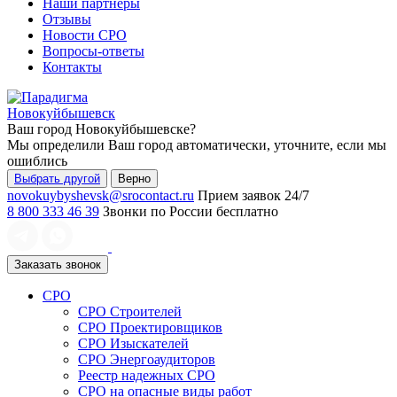
Наши партнеры
Отзывы
Новости СРО
Вопросы-ответы
Контакты
Новокуйбышевск
Ваш город
Новокуйбышевске
?
Мы определили Ваш город автоматически, уточните, если мы
ошиблись
Выбрать другой
Верно
novokuybyshevsk@srocontact.ru
Прием заявок 24/7
8 800 333 46 39
Звонки по России бесплатно
Заказать звонок
СРО
СРО Строителей
СРО Проектировщиков
СРО Изыскателей
СРО Энергоаудиторов
Реестр надежных СРО
СРО на опасные виды работ