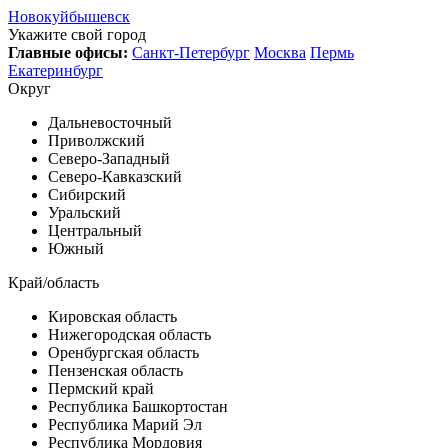
Новокуйбышевск
Укажите свой город
Главные офисы:
Санкт-Петербург
Москва
Пермь
Екатеринбург
Округ
Дальневосточный
Приволжский
Северо-Западный
Северо-Кавказский
Сибирский
Уральский
Центральный
Южный
Край/область
Кировская область
Нижегородская область
Оренбургская область
Пензенская область
Пермский край
Республика Башкортостан
Республика Марий Эл
Республика Мордовия