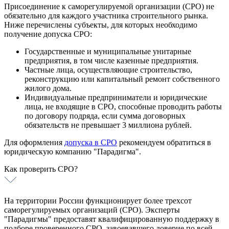
Сертификат ISO 50001
Присоединение к саморегулируемой организации (СРО) не
Сертификат ISO 45001
обязательно для каждого участника строительного рынка.
Сертификат ISO 13485
Ниже перечислены субъекты, для которых необходимо
Интегрированная система
получение допуска СРО:
менеджмента
Государственные и муниципальные унитарные
предприятия, в том числе казенные предприятия.
Частные лица, осуществляющие строительство,
реконструкцию или капитальный ремонт собственного
жилого дома.
Индивидуальные предприниматели и юридические
лица, не входящие в СРО, способные проводить работы
по договору подряда, если сумма договорных
обязательств не превышает 3 миллиона рублей.
Для оформления
допуска в СРО
рекомендуем обратиться в
юридическую компанию "Парадигма".
Как проверить СРО?
На территории России функционирует более трехсот
саморегулируемых организаций (СРО). Эксперты
"Парадигмы" предоставят квалифицированную поддержку в
подборе проверенного СРО, завоевавшего доверие по всей