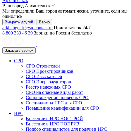
Архангельск
Ваш город
Архангельске
?
Мы определили Ваш город автоматически, уточните, если мы
ошиблись
Выбрать другой
Верно
arkhangelsk@srocontact.ru
Прием заявок 24/7
8 800 333 46 39
Звонки по России бесплатно
Заказать звонок
СРО
СРО Строителей
СРО Проектировщиков
СРО Изыскателей
СРО Энергоаудиторов
Реестр надежных СРО
СРО на опасные виды работ
Сопровождение проверок СРО
Специалисты НРС для СРО
Повышение квалификации для СРО
НРС
Внесение в НРС НОСТРОЙ
Внесение в НРС НОПРИЗ
Подбор специалистов для подачи в НРС