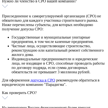
Нужно ли членство в СРО вашей компании?
Сертификат ISO 22000
Сертификат ISO 27001
Сертификат ISO 28001
Сертификат ISO 50001
Присоединение к саморегулируемой организации (СРО) не
Сертификат ISO 45001
обязательно для каждого участника строительного рынка.
Сертификат ISO 13485
Ниже перечислены субъекты, для которых необходимо
Интегрированная система менеджмента
получение допуска СРО:
Государственные и муниципальные унитарные
предприятия, в том числе казенные предприятия.
Частные лица, осуществляющие строительство,
реконструкцию или капитальный ремонт собственного
жилого дома.
Индивидуальные предприниматели и юридические
лица, не входящие в СРО, способные проводить работы
по договору подряда, если сумма договорных
обязательств не превышает 3 миллиона рублей.
Для оформления
допуска в СРО
рекомендуем обратиться в
юридическую компанию "Парадигма".
Как проверить СРО?
На территории России функционирует более трехсот