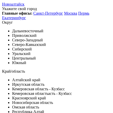
Новоалтайск
Укажите свой город
Главные офисы:
Санкт-Петербург
Москва
Пермь
Екатеринбург
Округ
Дальневосточный
Приволжский
Северо-Западный
Северо-Кавказский
Сибирский
Уральский
Центральный
Южный
Край/область
Алтайский край
Иркутская область
Кемеровская область - Кузбасс
Кемеровская областьасть - Кузбасс
Красноярский край
Новосибирская область
Омская область
Республика Алтай