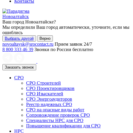
Контакты
Новоалтайск
Ваш город
Новоалтайске
?
Мы определили Ваш город автоматически, уточните, если мы
ошиблись
Выбрать другой
Верно
novoaltaysk@srocontact.ru
Прием заявок 24/7
8 800 333 46 39
Звонки по России бесплатно
Заказать звонок
СРО
СРО Строителей
СРО Проектировщиков
СРО Изыскателей
СРО Энергоаудиторов
Реестр надежных СРО
СРО на опасные виды работ
Сопровождение проверок СРО
Специалисты НРС для СРО
Повышение квалификации для СРО
НРС