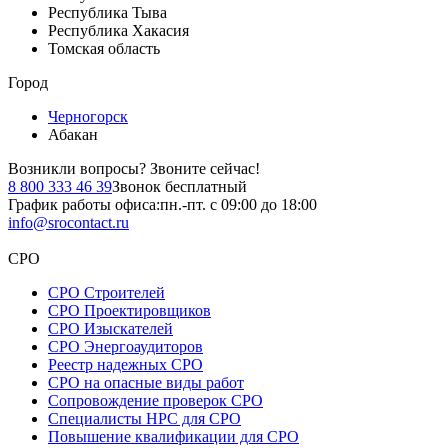
Республика Тыва
Республика Хакасия
Томская область
Город
Черногорск
Абакан
Возникли вопросы?
Звоните сейчас!
8 800 333 46 39
Звонок бесплатный
График работы офиса:
пн.-пт. с 09:00 до 18:00
info@srocontact.ru
СРО
СРО Строителей
СРО Проектировщиков
СРО Изыскателей
СРО Энергоаудиторов
Реестр надежных СРО
СРО на опасные виды работ
Сопровождение проверок СРО
Специалисты НРС для СРО
Повышение квалификации для СРО