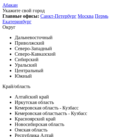
Абакан
Укажите свой город
Главные офисы:
Санкт-Петербург
Москва
Пермь
Екатеринбург
Округ
Дальневосточный
Приволжский
Северо-Западный
Северо-Кавказский
Сибирский
Уральский
Центральный
Южный
Край/область
Алтайский край
Иркутская область
Кемеровская область - Кузбасс
Кемеровская областьасть - Кузбасс
Красноярский край
Новосибирская область
Омская область
Республика Алтай