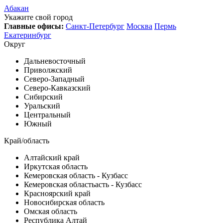
Абакан
Укажите свой город
Главные офисы:
Санкт-Петербург
Москва
Пермь
Екатеринбург
Округ
Дальневосточный
Приволжский
Северо-Западный
Северо-Кавказский
Сибирский
Уральский
Центральный
Южный
Край/область
Алтайский край
Иркутская область
Кемеровская область - Кузбасс
Кемеровская областьасть - Кузбасс
Красноярский край
Новосибирская область
Омская область
Республика Алтай