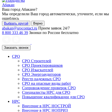
Абакан
Ваш город
Абакане
?
Мы определили Ваш город автоматически, уточните, если мы
ошиблись
Выбрать другой
Верно
abakan@srocontact.ru
Прием заявок 24/7
8 800 333 46 39
Звонки по России бесплатно
Заказать звонок
СРО
СРО Строителей
СРО Проектировщиков
СРО Изыскателей
СРО Энергоаудиторов
Реестр надежных СРО
СРО на опасные виды работ
Сопровождение проверок СРО
Специалисты НРС для СРО
Повышение квалификации для СРО
НРС
Внесение в НРС НОСТРОЙ
Внесение в НРС НОПРИЗ