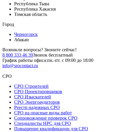
Республика Тыва
Республика Хакасия
Томская область
Город
Черногорск
Абакан
Возникли вопросы?
Звоните сейчас!
8 800 333 46 39
Звонок бесплатный
График работы офиса:
пн.-пт. с 09:00 до 18:00
info@srocontact.ru
СРО
СРО Строителей
СРО Проектировщиков
СРО Изыскателей
СРО Энергоаудиторов
Реестр надежных СРО
СРО на опасные виды работ
Сопровождение проверок СРО
Специалисты НРС для СРО
Повышение квалификации для СРО