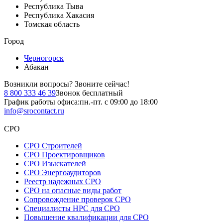
Республика Тыва
Республика Хакасия
Томская область
Город
Черногорск
Абакан
Возникли вопросы?
Звоните сейчас!
8 800 333 46 39
Звонок бесплатный
График работы офиса:
пн.-пт. с 09:00 до 18:00
info@srocontact.ru
СРО
СРО Строителей
СРО Проектировщиков
СРО Изыскателей
СРО Энергоаудиторов
Реестр надежных СРО
СРО на опасные виды работ
Сопровождение проверок СРО
Специалисты НРС для СРО
Повышение квалификации для СРО