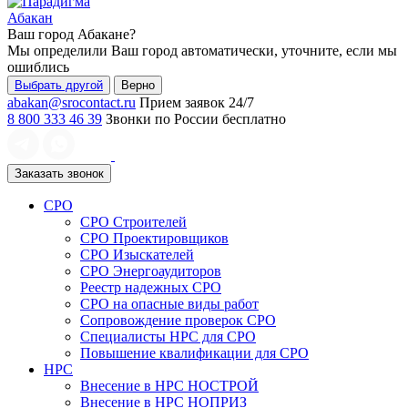
Абакан
Ваш город
Абакане
?
Мы определили Ваш город автоматически, уточните, если мы
ошиблись
Выбрать другой
Верно
abakan@srocontact.ru
Прием заявок 24/7
8 800 333 46 39
Звонки по России бесплатно
Заказать звонок
СРО
СРО Строителей
СРО Проектировщиков
СРО Изыскателей
СРО Энергоаудиторов
Реестр надежных СРО
СРО на опасные виды работ
Сопровождение проверок СРО
Специалисты НРС для СРО
Повышение квалификации для СРО
НРС
Внесение в НРС НОСТРОЙ
Внесение в НРС НОПРИЗ