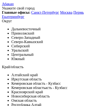
Абакан
Укажите свой город
Главные офисы:
Санкт-Петербург
Москва
Пермь
Екатеринбург
Округ
Дальневосточный
Приволжский
Северо-Западный
Северо-Кавказский
Сибирский
Уральский
Центральный
Южный
Край/область
Алтайский край
Иркутская область
Кемеровская область - Кузбасс
Кемеровская областьасть - Кузбасс
Красноярский край
Новосибирская область
Омская область
Республика Алтай