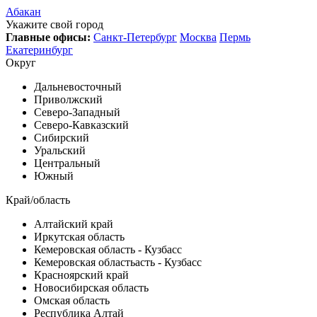
Абакан
Укажите свой город
Главные офисы:
Санкт-Петербург
Москва
Пермь
Екатеринбург
Округ
Дальневосточный
Приволжский
Северо-Западный
Северо-Кавказский
Сибирский
Уральский
Центральный
Южный
Край/область
Алтайский край
Иркутская область
Кемеровская область - Кузбасс
Кемеровская областьасть - Кузбасс
Красноярский край
Новосибирская область
Омская область
Республика Алтай