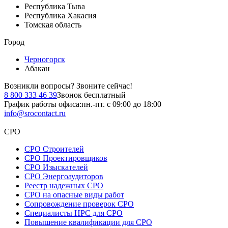
Республика Тыва
Республика Хакасия
Томская область
Город
Черногорск
Абакан
Возникли вопросы?
Звоните сейчас!
8 800 333 46 39
Звонок бесплатный
График работы офиса:
пн.-пт. с 09:00 до 18:00
info@srocontact.ru
СРО
СРО Строителей
СРО Проектировщиков
СРО Изыскателей
СРО Энергоаудиторов
Реестр надежных СРО
СРО на опасные виды работ
Сопровождение проверок СРО
Специалисты НРС для СРО
Повышение квалификации для СРО