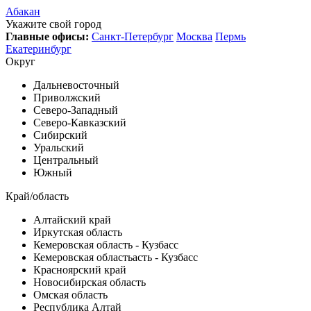
Абакан
Укажите свой город
Главные офисы:
Санкт-Петербург
Москва
Пермь
Екатеринбург
Округ
Дальневосточный
Приволжский
Северо-Западный
Северо-Кавказский
Сибирский
Уральский
Центральный
Южный
Край/область
Алтайский край
Иркутская область
Кемеровская область - Кузбасс
Кемеровская областьасть - Кузбасс
Красноярский край
Новосибирская область
Омская область
Республика Алтай