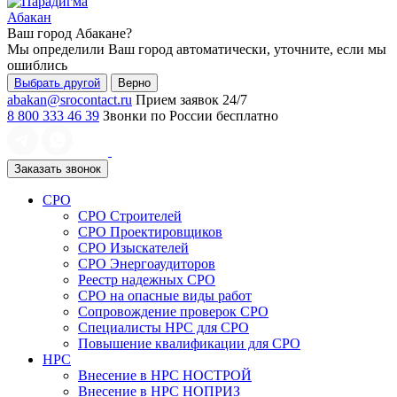
Абакан
Ваш город
Абакане
?
Мы определили Ваш город автоматически, уточните, если мы
ошиблись
Выбрать другой
Верно
abakan@srocontact.ru
Прием заявок 24/7
8 800 333 46 39
Звонки по России бесплатно
Заказать звонок
СРО
СРО Строителей
СРО Проектировщиков
СРО Изыскателей
СРО Энергоаудиторов
Реестр надежных СРО
СРО на опасные виды работ
Сопровождение проверок СРО
Специалисты НРС для СРО
Повышение квалификации для СРО
НРС
Внесение в НРС НОСТРОЙ
Внесение в НРС НОПРИЗ