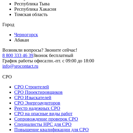
Республика Тыва
Республика Хакасия
Томская область
Город
Черногорск
Абакан
Возникли вопросы?
Звоните сейчас!
8 800 333 46 39
Звонок бесплатный
График работы офиса:
пн.-пт. с 09:00 до 18:00
info@srocontact.ru
СРО
СРО Строителей
СРО Проектировщиков
СРО Изыскателей
СРО Энергоаудиторов
Реестр надежных СРО
СРО на опасные виды работ
Сопровождение проверок СРО
Специалисты НРС для СРО
Повышение квалификации для СРО