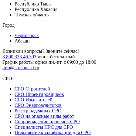
Республика Тыва
Республика Хакасия
Томская область
Город
Черногорск
Абакан
Возникли вопросы?
Звоните сейчас!
8 800 333 46 39
Звонок бесплатный
График работы офиса:
пн.-пт. с 09:00 до 18:00
info@srocontact.ru
СРО
СРО Строителей
СРО Проектировщиков
СРО Изыскателей
СРО Энергоаудиторов
Реестр надежных СРО
СРО на опасные виды работ
Сопровождение проверок СРО
Специалисты НРС для СРО
Повышение квалификации для СРО