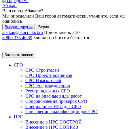
Абакан
Ваш город
Абакане
?
Мы определили Ваш город автоматически, уточните, если мы
ошиблись
Выбрать другой
Верно
abakan@srocontact.ru
Прием заявок 24/7
8 800 333 46 39
Звонки по России бесплатно
Заказать звонок
СРО
СРО Строителей
СРО Проектировщиков
СРО Изыскателей
СРО Энергоаудиторов
Реестр надежных СРО
СРО на опасные виды работ
Сопровождение проверок СРО
Специалисты НРС для СРО
Повышение квалификации для СРО
НРС
Внесение в НРС НОСТРОЙ
Внесение в НРС НОПРИЗ