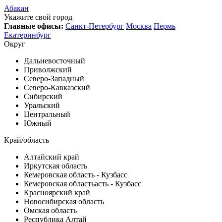
Абакан
Укажите свой город
Главные офисы:
Санкт-Петербург
Москва
Пермь
Екатеринбург
Округ
Дальневосточный
Приволжский
Северо-Западный
Северо-Кавказский
Сибирский
Уральский
Центральный
Южный
Край/область
Алтайский край
Иркутская область
Кемеровская область - Кузбасс
Кемеровская областьасть - Кузбасс
Красноярский край
Новосибирская область
Омская область
Республика Алтай