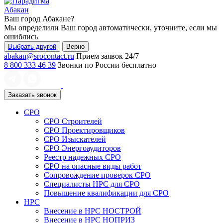
Абакан
Ваш город
Абакане
?
Мы определили Ваш город автоматически, уточните, если мы
ошиблись
Выбрать другой
Верно
abakan@srocontact.ru
Прием заявок 24/7
8 800 333 46 39
Звонки по России бесплатно
Заказать звонок
СРО
СРО Строителей
СРО Проектировщиков
СРО Изыскателей
СРО Энергоаудиторов
Реестр надежных СРО
СРО на опасные виды работ
Сопровождение проверок СРО
Специалисты НРС для СРО
Повышение квалификации для СРО
НРС
Внесение в НРС НОСТРОЙ
Внесение в НРС НОПРИЗ