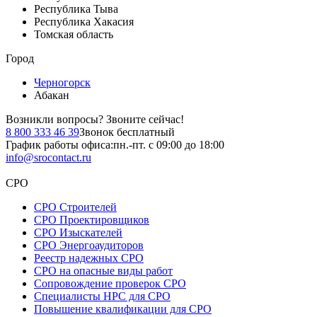
Республика Тыва
Республика Хакасия
Томская область
Город
Черногорск
Абакан
Возникли вопросы?
Звоните сейчас!
8 800 333 46 39
Звонок бесплатный
График работы офиса:
пн.-пт. с 09:00 до 18:00
info@srocontact.ru
СРО
СРО Строителей
СРО Проектировщиков
СРО Изыскателей
СРО Энергоаудиторов
Реестр надежных СРО
СРО на опасные виды работ
Сопровождение проверок СРО
Специалисты НРС для СРО
Повышение квалификации для СРО