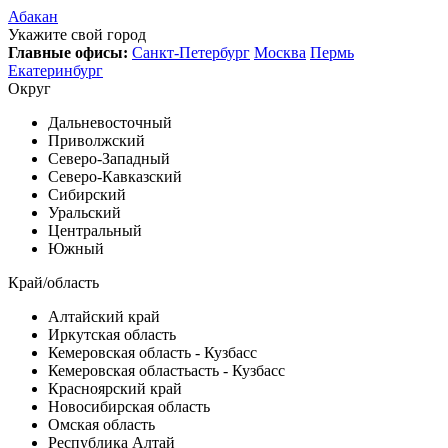
Абакан
Укажите свой город
Главные офисы:
Санкт-Петербург
Москва
Пермь
Екатеринбург
Округ
Дальневосточный
Приволжский
Северо-Западный
Северо-Кавказский
Сибирский
Уральский
Центральный
Южный
Край/область
Алтайский край
Иркутская область
Кемеровская область - Кузбасс
Кемеровская областьасть - Кузбасс
Красноярский край
Новосибирская область
Омская область
Республика Алтай