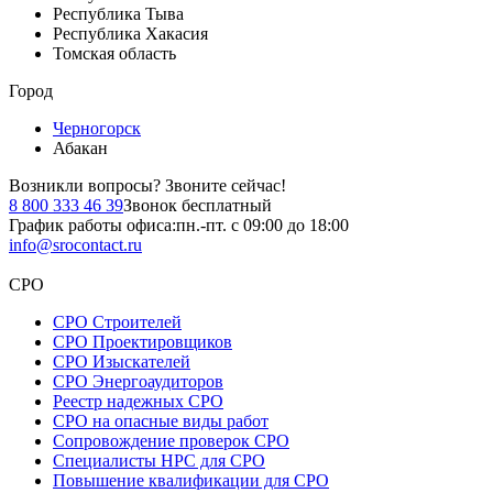
Республика Тыва
Республика Хакасия
Томская область
Город
Черногорск
Абакан
Возникли вопросы?
Звоните сейчас!
8 800 333 46 39
Звонок бесплатный
График работы офиса:
пн.-пт. с 09:00 до 18:00
info@srocontact.ru
СРО
СРО Строителей
СРО Проектировщиков
СРО Изыскателей
СРО Энергоаудиторов
Реестр надежных СРО
СРО на опасные виды работ
Сопровождение проверок СРО
Специалисты НРС для СРО
Повышение квалификации для СРО