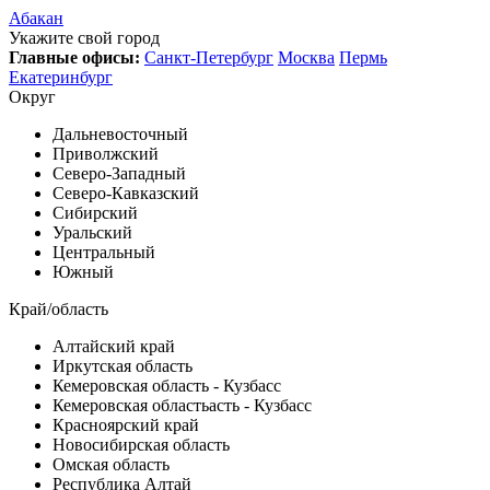
Абакан
Укажите свой город
Главные офисы:
Санкт-Петербург
Москва
Пермь
Екатеринбург
Округ
Дальневосточный
Приволжский
Северо-Западный
Северо-Кавказский
Сибирский
Уральский
Центральный
Южный
Край/область
Алтайский край
Иркутская область
Кемеровская область - Кузбасс
Кемеровская областьасть - Кузбасс
Красноярский край
Новосибирская область
Омская область
Республика Алтай