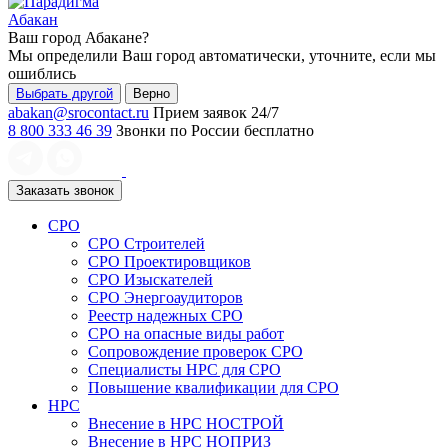
Абакан
Ваш город
Абакане
?
Мы определили Ваш город автоматически, уточните, если мы
ошиблись
Выбрать другой
Верно
abakan@srocontact.ru
Прием заявок 24/7
8 800 333 46 39
Звонки по России бесплатно
Заказать звонок
СРО
СРО Строителей
СРО Проектировщиков
СРО Изыскателей
СРО Энергоаудиторов
Реестр надежных СРО
СРО на опасные виды работ
Сопровождение проверок СРО
Специалисты НРС для СРО
Повышение квалификации для СРО
НРС
Внесение в НРС НОСТРОЙ
Внесение в НРС НОПРИЗ