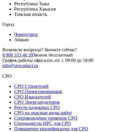
Республика Тыва
Республика Хакасия
Томская область
Город
Черногорск
Абакан
Возникли вопросы?
Звоните сейчас!
8 800 333 46 39
Звонок бесплатный
График работы офиса:
пн.-пт. с 09:00 до 18:00
info@srocontact.ru
СРО
СРО Строителей
СРО Проектировщиков
СРО Изыскателей
СРО Энергоаудиторов
Реестр надежных СРО
СРО на опасные виды работ
Сопровождение проверок СРО
Специалисты НРС для СРО
Повышение квалификации для СРО