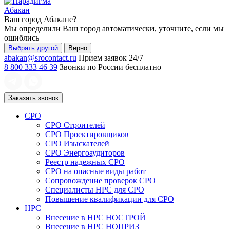
Абакан
Ваш город
Абакане
?
Мы определили Ваш город автоматически, уточните, если мы
ошиблись
Выбрать другой
Верно
abakan@srocontact.ru
Прием заявок 24/7
8 800 333 46 39
Звонки по России бесплатно
Заказать звонок
СРО
СРО Строителей
СРО Проектировщиков
СРО Изыскателей
СРО Энергоаудиторов
Реестр надежных СРО
СРО на опасные виды работ
Сопровождение проверок СРО
Специалисты НРС для СРО
Повышение квалификации для СРО
НРС
Внесение в НРС НОСТРОЙ
Внесение в НРС НОПРИЗ