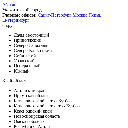
Абакан
Укажите свой город
Главные офисы:
Санкт-Петербург
Москва
Пермь
Екатеринбург
Округ
Дальневосточный
Приволжский
Северо-Западный
Северо-Кавказский
Сибирский
Уральский
Центральный
Южный
Край/область
Алтайский край
Иркутская область
Кемеровская область - Кузбасс
Кемеровская областьасть - Кузбасс
Красноярский край
Новосибирская область
Омская область
Республика Алтай