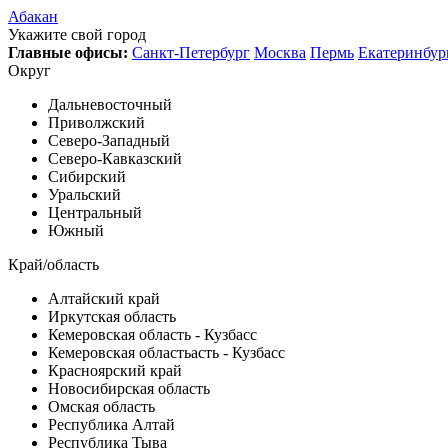
Абакан
Укажите свой город
Главные офисы:
Санкт-Петербург
Москва
Пермь
Екатеринбур
Округ
Дальневосточный
Приволжский
Северо-Западный
Северо-Кавказский
Сибирский
Уральский
Центральный
Южный
Край/область
Алтайский край
Иркутская область
Кемеровская область - Кузбасс
Кемеровская областьасть - Кузбасс
Красноярский край
Новосибирская область
Омская область
Республика Алтай
Республика Тыва