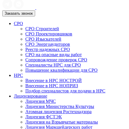
Заказать звонок
СРО
СРО Строителей
СРО Проектировщиков
СРО Изыскателей
СРО Энергоаудиторов
Реестр надежных СРО
СРО на опасные виды работ
Сопровождение проверок СРО
Специалисты НРС для СРО
Повышение квалификации для СРО
НРС
Внесение в НРС НОСТРОЙ
Внесение в НРС НОПРИЗ
Подбор специалистов для подачи в НРС
Лицензирование
Лицензия МЧС
Лицензия Министерства Культуры
Атомная лицензия Ростехнадзора
Лицензия ФСТЭК
Лицензия на Взрывчатые материалы
Лицензия Маркшейдерских работ