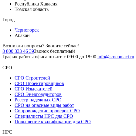
Республика Хакасия
Томская область
Город
Черногорск
Абакан
Возникли вопросы?
Звоните сейчас!
8 800 333 46 39
Звонок бесплатный
График работы офиса:
пн.-пт. с 09:00 до 18:00
info@srocontact.ru
СРО
СРО Строителей
СРО Проектировщиков
СРО Изыскателей
СРО Энергоаудиторов
Реестр надежных СРО
СРО на опасные виды работ
Сопровождение проверок СРО
Специалисты НРС для СРО
Повышение квалификации для СРО
НРС