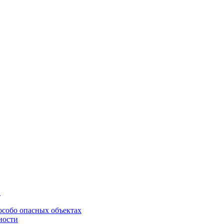
в
особо опасных объектах
ности