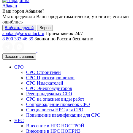
Абакан
Ваш город
Абакане
?
Мы определили Ваш город автоматически, уточните, если мы
ошиблись
Выбрать другой
Верно
abakan@srocontact.ru
Прием заявок 24/7
8 800 333 46 39
Звонки по России бесплатно
Заказать звонок
СРО
СРО Строителей
СРО Проектировщиков
СРО Изыскателей
СРО Энергоаудиторов
Реестр надежных СРО
СРО на опасные виды работ
Сопровождение проверок СРО
Специалисты НРС для СРО
Повышение квалификации для СРО
НРС
Внесение в НРС НОСТРОЙ
Внесение в НРС НОПРИЗ