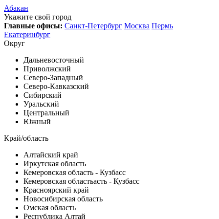
Абакан
Укажите свой город
Главные офисы:
Санкт-Петербург
Москва
Пермь
Екатеринбург
Округ
Дальневосточный
Приволжский
Северо-Западный
Северо-Кавказский
Сибирский
Уральский
Центральный
Южный
Край/область
Алтайский край
Иркутская область
Кемеровская область - Кузбасс
Кемеровская областьасть - Кузбасс
Красноярский край
Новосибирская область
Омская область
Республика Алтай