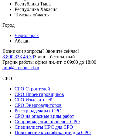
Республика Тыва
Республика Хакасия
Томская область
Город
Черногорск
Абакан
Возникли вопросы?
Звоните сейчас!
8 800 333 46 39
Звонок бесплатный
График работы офиса:
пн.-пт. с 09:00 до 18:00
info@srocontact.ru
СРО
СРО Строителей
СРО Проектировщиков
СРО Изыскателей
СРО Энергоаудиторов
Реестр надежных СРО
СРО на опасные виды работ
Сопровождение проверок СРО
Специалисты НРС для СРО
Повышение квалификации для СРО