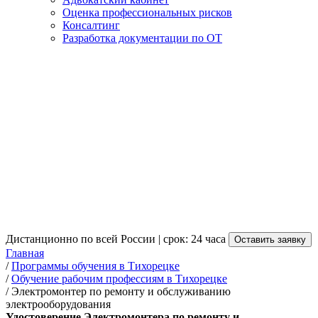
Оценка профессиональных рисков
Консалтинг
Разработка документации по ОТ
Получение удостоверения
Электромонтера по ремонту
и обслуживанию
электрооборудования в
Тихорецке
от 3 500 руб.
Дистанционно по всей России | срок: 24 часа
Оставить заявку
Главная
/
Программы обучения в Тихорецке
/
Обучение рабочим профессиям в Тихорецке
/
Электромонтер по ремонту и обслуживанию
электрооборудования
Удостоверение Электромонтера по ремонту и