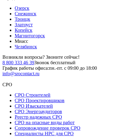
Озерск
Снежинск
Троицк
Златоуст
Копейск
Магнитогорск
Миасс
Челябинск
Возникли вопросы?
Звоните сейчас!
8 800 333 46 39
Звонок бесплатный
График работы офиса:
пн.-пт. с 09:00 до 18:00
info@srocontact.ru
СРО
СРО Строителей
СРО Проектировщиков
СРО Изыскателей
СРО Энергоаудиторов
Реестр надежных СРО
СРО на опасные виды работ
Сопровождение проверок СРО
Специалисты НРС для СРО