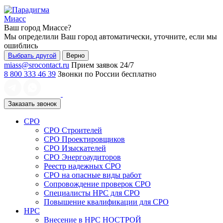
Миасс
Ваш город
Миассе
?
Мы определили Ваш город автоматически, уточните, если мы
ошиблись
Выбрать другой
Верно
miass@srocontact.ru
Прием заявок 24/7
8 800 333 46 39
Звонки по России бесплатно
Заказать звонок
СРО
СРО Строителей
СРО Проектировщиков
СРО Изыскателей
СРО Энергоаудиторов
Реестр надежных СРО
СРО на опасные виды работ
Сопровождение проверок СРО
Специалисты НРС для СРО
Повышение квалификации для СРО
НРС
Внесение в НРС НОСТРОЙ