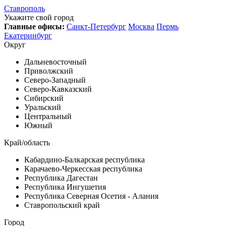
Ставрополь
Укажите свой город
Главные офисы:
Санкт-Петербург
Москва
Пермь
Екатеринбург
Округ
Дальневосточный
Приволжский
Северо-Западный
Северо-Кавказский
Сибирский
Уральский
Центральный
Южный
Край/область
Кабардино-Балкарская республика
Карачаево-Черкесская республика
Республика Дагестан
Республика Ингушетия
Республика Северная Осетия - Алания
Ставропольский край
Город