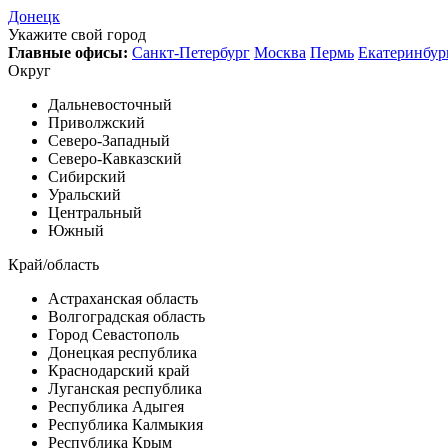
Донецк
Укажите свой город
Главные офисы:
Санкт-Петербург
Москва
Пермь
Екатеринбур
Округ
Дальневосточный
Приволжский
Северо-Западный
Северо-Кавказский
Сибирский
Уральский
Центральный
Южный
Край/область
Астраханская область
Волгоградская область
Город Севастополь
Донецкая республика
Краснодарский край
Луганская республика
Республика Адыгея
Республика Калмыкия
Республика Крым