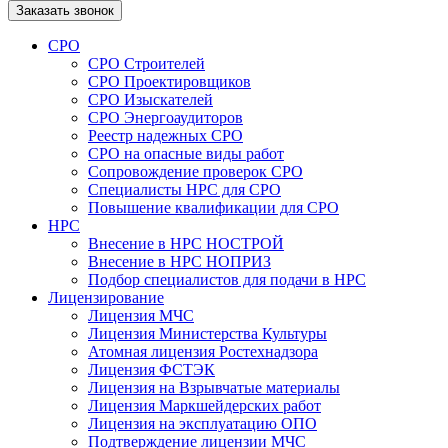
Заказать звонок
СРО
СРО Строителей
СРО Проектировщиков
СРО Изыскателей
СРО Энергоаудиторов
Реестр надежных СРО
СРО на опасные виды работ
Сопровождение проверок СРО
Специалисты НРС для СРО
Повышение квалификации для СРО
НРС
Внесение в НРС НОСТРОЙ
Внесение в НРС НОПРИЗ
Подбор специалистов для подачи в НРС
Лицензирование
Лицензия МЧС
Лицензия Министерства Культуры
Атомная лицензия Ростехнадзора
Лицензия ФСТЭК
Лицензия на Взрывчатые материалы
Лицензия Маркшейдерских работ
Лицензия на эксплуатацию ОПО
Подтверждение лицензии МЧС