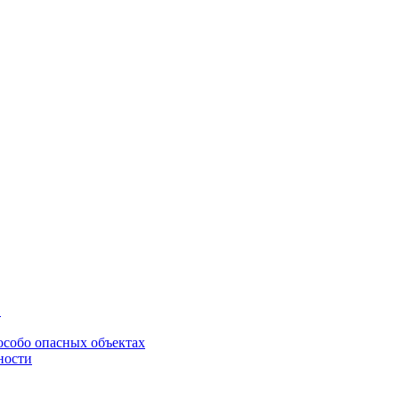
в
особо опасных объектах
ности