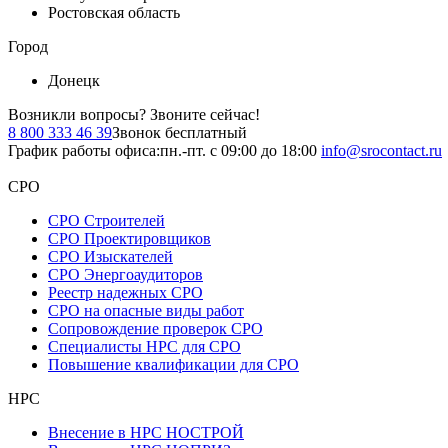
Ростовская область
Город
Донецк
Возникли вопросы?
Звоните сейчас!
8 800 333 46 39
Звонок бесплатный
График работы офиса:
пн.-пт. с 09:00 до 18:00
info@srocontact.ru
СРО
СРО Строителей
СРО Проектировщиков
СРО Изыскателей
СРО Энергоаудиторов
Реестр надежных СРО
СРО на опасные виды работ
Сопровождение проверок СРО
Специалисты НРС для СРО
Повышение квалификации для СРО
НРС
Внесение в НРС НОСТРОЙ