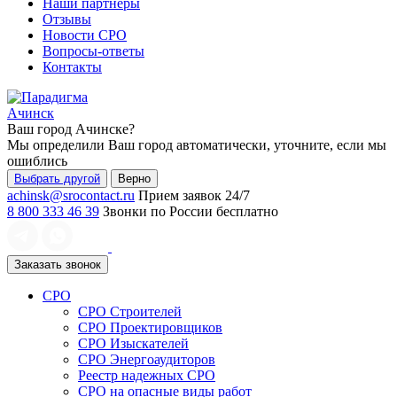
Наши партнеры
Отзывы
Новости СРО
Вопросы-ответы
Контакты
Ачинск
Ваш город
Ачинске
?
Мы определили Ваш город автоматически, уточните, если мы
ошиблись
Выбрать другой
Верно
achinsk@srocontact.ru
Прием заявок 24/7
8 800 333 46 39
Звонки по России бесплатно
Заказать звонок
СРО
СРО Строителей
СРО Проектировщиков
СРО Изыскателей
СРО Энергоаудиторов
Реестр надежных СРО
СРО на опасные виды работ