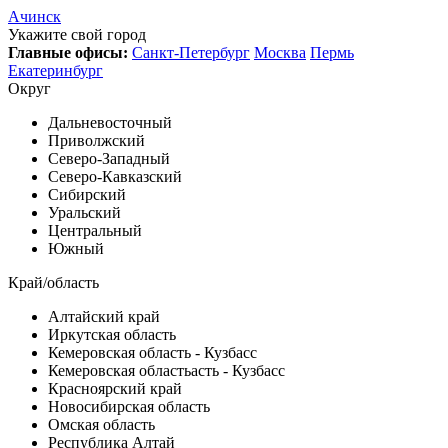
Ачинск
Укажите свой город
Главные офисы:
Санкт-Петербург
Москва
Пермь
Екатеринбург
Округ
Дальневосточный
Приволжский
Северо-Западный
Северо-Кавказский
Сибирский
Уральский
Центральный
Южный
Край/область
Алтайский край
Иркутская область
Кемеровская область - Кузбасс
Кемеровская областьасть - Кузбасс
Красноярский край
Новосибирская область
Омская область
Республика Алтай