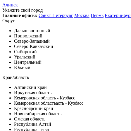
Ачинск
Укажите свой город
Главные офисы:
Санкт-Петербург
Москва
Пермь
Екатеринбур
Округ
Дальневосточный
Приволжский
Северо-Западный
Северо-Кавказский
Сибирский
Уральский
Центральный
Южный
Край/область
Алтайский край
Иркутская область
Кемеровская область - Кузбасс
Кемеровская областьасть - Кузбасс
Красноярский край
Новосибирская область
Омская область
Республика Алтай
Республика Тыва