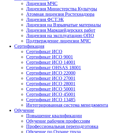
Лицензия МЧС
Лицензия Министерства Культуры
Атомная лицензия Ростехнадзора
Лицензия ФСТЭК
Лицензия на Взрывчатые материалы
Лицензия Маркшейдерских работ
Лицензия на эксплуатацию ОПО
Подтверждение лицензии МЧС
Сертификация
Сертификат ИСО
Сертификат ИСО 9001
Сертификат ИСО 14001
Сертификат OHSAS 18001
Сертификат ИСО 22000
Сертификат ИСО 27001
Сертификат ИСО 28001
Сертификат ИСО 50001
Сертификат ИСО 45001
Сертификат ИСО 13485
Интегрированная система менеджмента
Обучение
Повышение квалификации
Обучение рабочим профессиям
Профессиональная переподготовка
Обучение по Охране труда