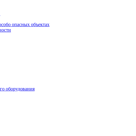
в
особо опасных объектах
ности
го оборудования