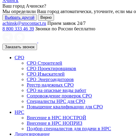
Ачинск
Ваш город
Ачинске
?
Мы определили Ваш город автоматически, уточните, если мы 
Выбрать другой
Верно
achinsk@srocontact.ru
Прием заявок 24/7
8 800 333 46 39
Звонки по России бесплатно
Заказать звонок
СРО
СРО Строителей
СРО Проектировщиков
СРО Изыскателей
СРО Энергоаудиторов
Реестр надежных СРО
СРО на опасные виды работ
Сопровождение проверок СРО
Специалисты НРС для СРО
Повышение квалификации для СРО
НРС
Внесение в НРС НОСТРОЙ
Внесение в НРС НОПРИЗ
Подбор специалистов для подачи в НРС
Лицензирование