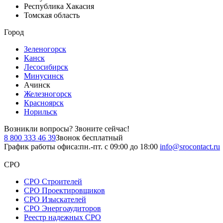
Республика Хакасия
Томская область
Город
Зеленогорск
Канск
Лесосибирск
Минусинск
Ачинск
Железногорск
Красноярск
Норильск
Возникли вопросы?
Звоните сейчас!
8 800 333 46 39
Звонок бесплатный
График работы офиса:
пн.-пт. с 09:00 до 18:00
info@srocontact.ru
СРО
СРО Строителей
СРО Проектировщиков
СРО Изыскателей
СРО Энергоаудиторов
Реестр надежных СРО