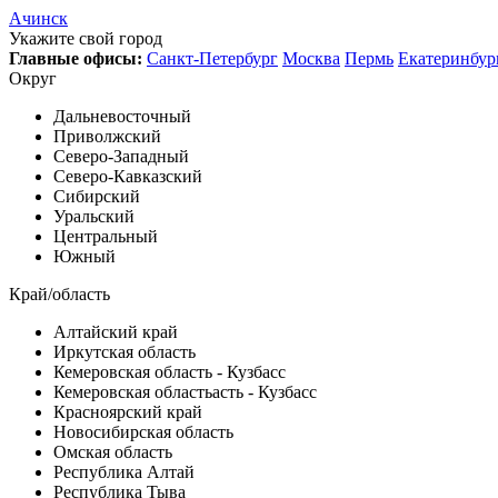
Ачинск
Укажите свой город
Главные офисы:
Санкт-Петербург
Москва
Пермь
Екатеринбур
Округ
Дальневосточный
Приволжский
Северо-Западный
Северо-Кавказский
Сибирский
Уральский
Центральный
Южный
Край/область
Алтайский край
Иркутская область
Кемеровская область - Кузбасс
Кемеровская областьасть - Кузбасс
Красноярский край
Новосибирская область
Омская область
Республика Алтай
Республика Тыва