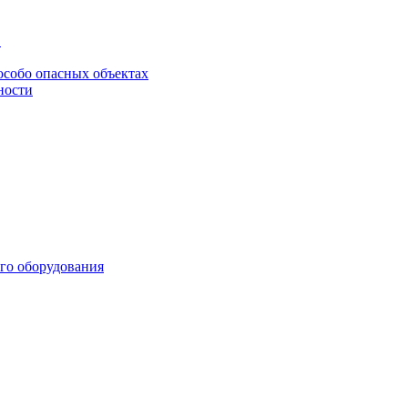
в
особо опасных объектах
ности
го оборудования