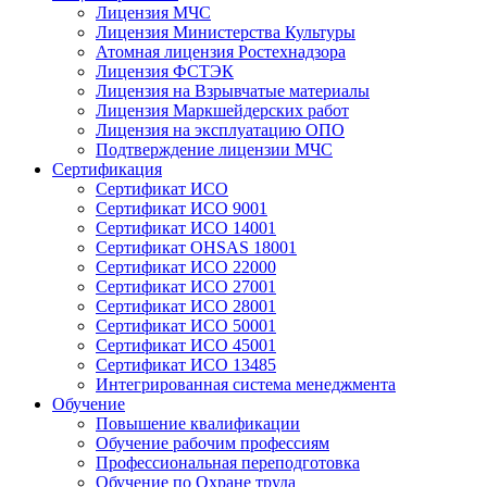
Лицензия МЧС
Лицензия Министерства Культуры
Атомная лицензия Ростехнадзора
Лицензия ФСТЭК
Лицензия на Взрывчатые материалы
Лицензия Маркшейдерских работ
Лицензия на эксплуатацию ОПО
Подтверждение лицензии МЧС
Сертификация
Сертификат ИСО
Сертификат ИСО 9001
Сертификат ИСО 14001
Сертификат OHSAS 18001
Сертификат ИСО 22000
Сертификат ИСО 27001
Сертификат ИСО 28001
Сертификат ИСО 50001
Сертификат ИСО 45001
Сертификат ИСО 13485
Интегрированная система менеджмента
Обучение
Повышение квалификации
Обучение рабочим профессиям
Профессиональная переподготовка
Обучение по Охране труда