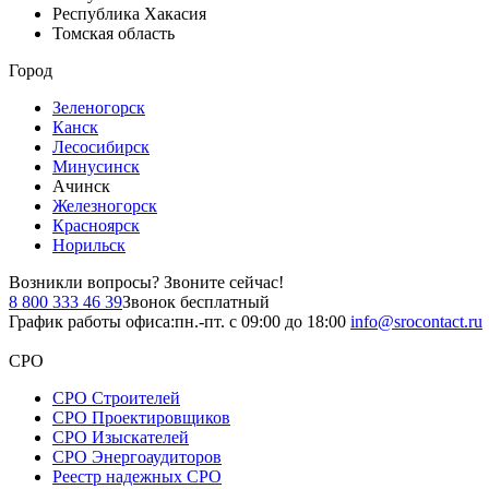
Республика Хакасия
Томская область
Город
Зеленогорск
Канск
Лесосибирск
Минусинск
Ачинск
Железногорск
Красноярск
Норильск
Возникли вопросы?
Звоните сейчас!
8 800 333 46 39
Звонок бесплатный
График работы офиса:
пн.-пт. с 09:00 до 18:00
info@srocontact.ru
СРО
СРО Строителей
СРО Проектировщиков
СРО Изыскателей
СРО Энергоаудиторов
Реестр надежных СРО