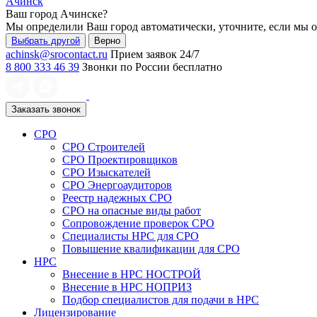
Ачинск
Ваш город
Ачинске
?
Мы определили Ваш город автоматически, уточните, если мы 
Выбрать другой
Верно
achinsk@srocontact.ru
Прием заявок 24/7
8 800 333 46 39
Звонки по России бесплатно
Заказать звонок
СРО
СРО Строителей
СРО Проектировщиков
СРО Изыскателей
СРО Энергоаудиторов
Реестр надежных СРО
СРО на опасные виды работ
Сопровождение проверок СРО
Специалисты НРС для СРО
Повышение квалификации для СРО
НРС
Внесение в НРС НОСТРОЙ
Внесение в НРС НОПРИЗ
Подбор специалистов для подачи в НРС
Лицензирование