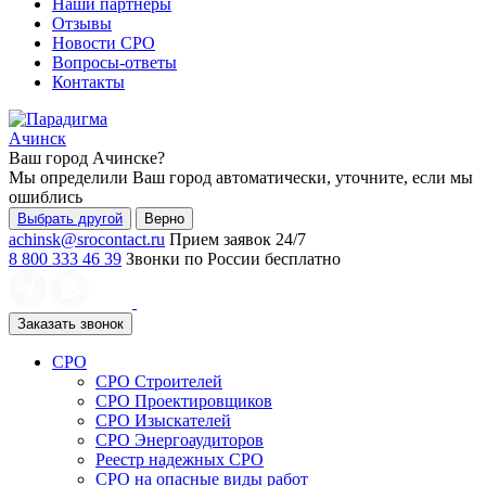
Наши партнеры
Отзывы
Новости СРО
Вопросы-ответы
Контакты
Ачинск
Ваш город
Ачинске
?
Мы определили Ваш город автоматически, уточните, если мы
ошиблись
Выбрать другой
Верно
achinsk@srocontact.ru
Прием заявок 24/7
8 800 333 46 39
Звонки по России бесплатно
Заказать звонок
СРО
СРО Строителей
СРО Проектировщиков
СРО Изыскателей
СРО Энергоаудиторов
Реестр надежных СРО
СРО на опасные виды работ