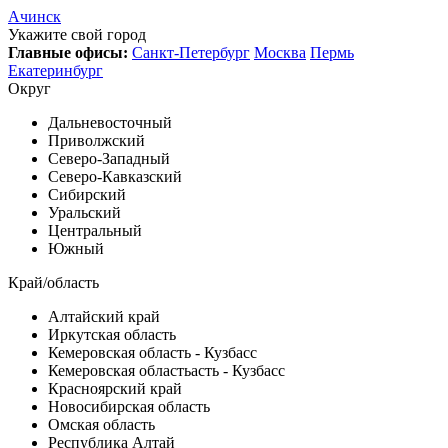
Ачинск
Укажите свой город
Главные офисы:
Санкт-Петербург
Москва
Пермь
Екатеринбург
Округ
Дальневосточный
Приволжский
Северо-Западный
Северо-Кавказский
Сибирский
Уральский
Центральный
Южный
Край/область
Алтайский край
Иркутская область
Кемеровская область - Кузбасс
Кемеровская областьасть - Кузбасс
Красноярский край
Новосибирская область
Омская область
Республика Алтай