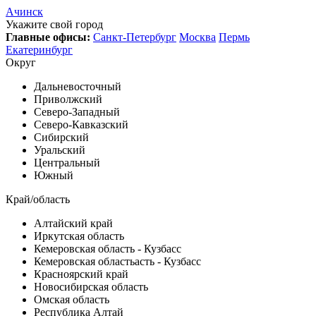
Ачинск
Укажите свой город
Главные офисы:
Санкт-Петербург
Москва
Пермь
Екатеринбург
Округ
Дальневосточный
Приволжский
Северо-Западный
Северо-Кавказский
Сибирский
Уральский
Центральный
Южный
Край/область
Алтайский край
Иркутская область
Кемеровская область - Кузбасс
Кемеровская областьасть - Кузбасс
Красноярский край
Новосибирская область
Омская область
Республика Алтай