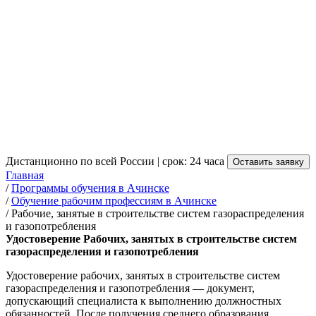
Рабочих, занятых в
строительстве систем
газораспределения и
газопотребления в Ачинске
от 3 500 руб.
Дистанционно по всей России | срок: 24 часа
Оставить заявку
Главная
/
Программы обучения в Ачинске
/
Обучение рабочим профессиям в Ачинске
/
Рабочие, занятые в строительстве систем газораспределения
и газопотребления
Удостоверение Рабочих, занятых в строительстве систем
газораспределения и газопотребления
Удостоверение рабочих, занятых в строительстве систем
газораспределения и газопотребления — документ,
допускающий специалиста к выполнению должностных
обязанностей. После получения среднего образования