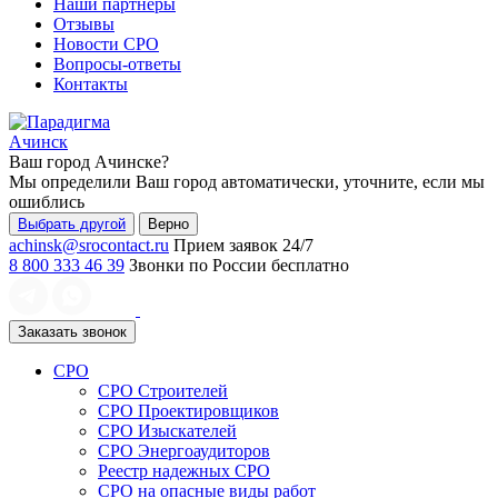
Наши партнеры
Отзывы
Новости СРО
Вопросы-ответы
Контакты
Ачинск
Ваш город
Ачинске
?
Мы определили Ваш город автоматически, уточните, если мы
ошиблись
Выбрать другой
Верно
achinsk@srocontact.ru
Прием заявок 24/7
8 800 333 46 39
Звонки по России бесплатно
Заказать звонок
СРО
СРО Строителей
СРО Проектировщиков
СРО Изыскателей
СРО Энергоаудиторов
Реестр надежных СРО
СРО на опасные виды работ