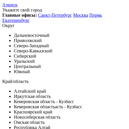
Ачинск
Укажите свой город
Главные офисы:
Санкт-Петербург
Москва
Пермь
Екатеринбург
Округ
Дальневосточный
Приволжский
Северо-Западный
Северо-Кавказский
Сибирский
Уральский
Центральный
Южный
Край/область
Алтайский край
Иркутская область
Кемеровская область - Кузбасс
Кемеровская областьасть - Кузбасс
Красноярский край
Новосибирская область
Омская область
Республика Алтай