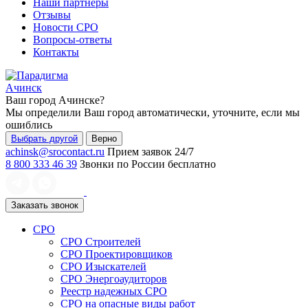
Наши партнеры
Отзывы
Новости СРО
Вопросы-ответы
Контакты
Ачинск
Ваш город
Ачинске
?
Мы определили Ваш город автоматически, уточните, если мы
ошиблись
Выбрать другой
Верно
achinsk@srocontact.ru
Прием заявок 24/7
8 800 333 46 39
Звонки по России бесплатно
Заказать звонок
СРО
СРО Строителей
СРО Проектировщиков
СРО Изыскателей
СРО Энергоаудиторов
Реестр надежных СРО
СРО на опасные виды работ