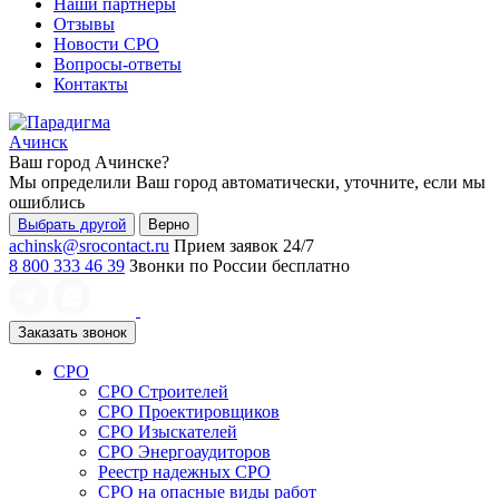
Наши партнеры
Отзывы
Новости СРО
Вопросы-ответы
Контакты
Ачинск
Ваш город
Ачинске
?
Мы определили Ваш город автоматически, уточните, если мы
ошиблись
Выбрать другой
Верно
achinsk@srocontact.ru
Прием заявок 24/7
8 800 333 46 39
Звонки по России бесплатно
Заказать звонок
СРО
СРО Строителей
СРО Проектировщиков
СРО Изыскателей
СРО Энергоаудиторов
Реестр надежных СРО
СРО на опасные виды работ