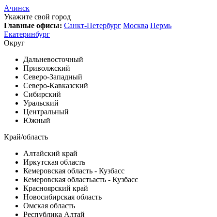
Ачинск
Укажите свой город
Главные офисы:
Санкт-Петербург
Москва
Пермь
Екатеринбург
Округ
Дальневосточный
Приволжский
Северо-Западный
Северо-Кавказский
Сибирский
Уральский
Центральный
Южный
Край/область
Алтайский край
Иркутская область
Кемеровская область - Кузбасс
Кемеровская областьасть - Кузбасс
Красноярский край
Новосибирская область
Омская область
Республика Алтай