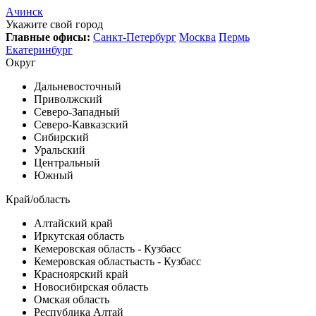
Ачинск
Укажите свой город
Главные офисы:
Санкт-Петербург
Москва
Пермь
Екатеринбург
Округ
Дальневосточный
Приволжский
Северо-Западный
Северо-Кавказский
Сибирский
Уральский
Центральный
Южный
Край/область
Алтайский край
Иркутская область
Кемеровская область - Кузбасс
Кемеровская областьасть - Кузбасс
Красноярский край
Новосибирская область
Омская область
Республика Алтай